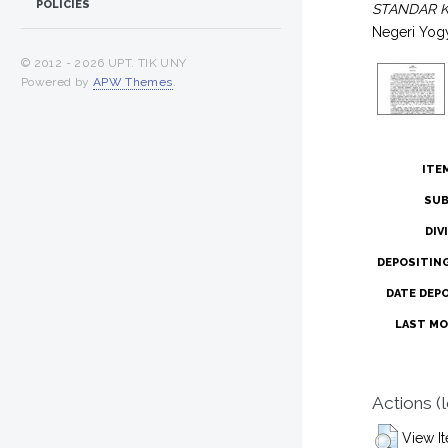
POLICIES
STANDAR K
Negeri Yogy
© 2012 -
2026 UPT. TIK UNY
Powered by
APW Themes
.
ITE
SUB
DIV
DEPOSITIN
DATE DEP
LAST MO
Actions (
View I