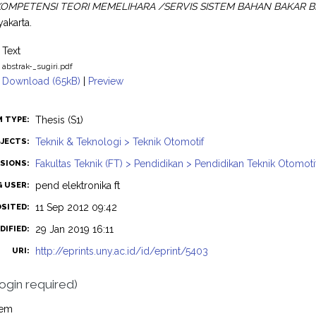
OMPETENSI TEORI MEMELIHARA /SERVIS SISTEM BAHAN BAKAR BEN
akarta.
Text
abstrak-_sugiri.pdf
Download (65kB)
|
Preview
Thesis (S1)
M TYPE:
Teknik & Teknologi > Teknik Otomotif
JECTS:
Fakultas Teknik (FT) > Pendidikan > Pendidikan Teknik Otomoti
ISIONS:
pend elektronika ft
G USER:
11 Sep 2012 09:42
OSITED:
29 Jan 2019 16:11
DIFIED:
http://eprints.uny.ac.id/id/eprint/5403
URI:
login required)
tem