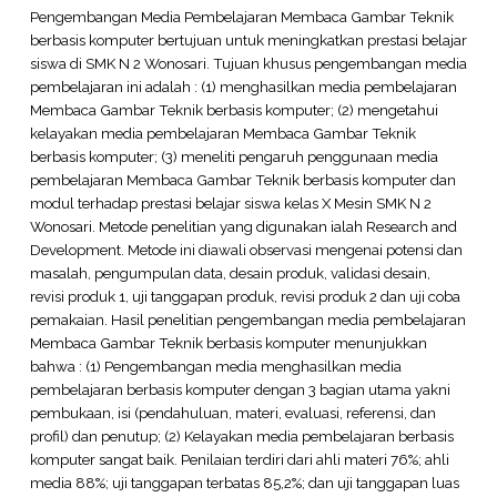
Pengembangan Media Pembelajaran Membaca Gambar Teknik
berbasis komputer bertujuan untuk meningkatkan prestasi belajar
siswa di SMK N 2 Wonosari. Tujuan khusus pengembangan media
pembelajaran ini adalah : (1) menghasilkan media pembelajaran
Membaca Gambar Teknik berbasis komputer; (2) mengetahui
kelayakan media pembelajaran Membaca Gambar Teknik
berbasis komputer; (3) meneliti pengaruh penggunaan media
pembelajaran Membaca Gambar Teknik berbasis komputer dan
modul terhadap prestasi belajar siswa kelas X Mesin SMK N 2
Wonosari. Metode penelitian yang digunakan ialah Research and
Development. Metode ini diawali observasi mengenai potensi dan
masalah, pengumpulan data, desain produk, validasi desain,
revisi produk 1, uji tanggapan produk, revisi produk 2 dan uji coba
pemakaian. Hasil penelitian pengembangan media pembelajaran
Membaca Gambar Teknik berbasis komputer menunjukkan
bahwa : (1) Pengembangan media menghasilkan media
pembelajaran berbasis komputer dengan 3 bagian utama yakni
pembukaan, isi (pendahuluan, materi, evaluasi, referensi, dan
profil) dan penutup; (2) Kelayakan media pembelajaran berbasis
komputer sangat baik. Penilaian terdiri dari ahli materi 76%; ahli
media 88%; uji tanggapan terbatas 85,2%; dan uji tanggapan luas