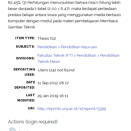
82,45%; (3) Perhitungan menunjukkan bahwa nilai t-hitung lebih
besar daripada t-tabel (2,00 < 6,47), maka terdapat perbedaan
prestasi belajar antara siswa yang menggunakan media berbasis
komputer dengan modul pada materi pembelajaran Membaca
Gambar Teknik.
Thesis (S1)
ITEM TYPE:
Pendidikan > Pendidikan Kejuruan
SUBJECTS:
Fakultas Teknik (FT) > Pendidikan > Pendidikan
DIVISIONS:
Teknik Mesin
DEPOSITING
Users 1141 not found.
USER:
DATE
11 Sep 2012 08:17
DEPOSITED:
LAST
29 Jan 2019 16:11
MODIFIED:
http://eprints.uny.ac.id/id/eprint/5399
URI:
Actions (login required)