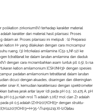
 polikation zirkonium(IV) terhadap karakter material
i adalah karakter dari material hasil pilarisasi. Proses
alam air. Proses pilarisasi ini meliputi : (1) Preparasi
engan kation H+ yang dilakukan dengan cara mcncampur
uhu ruang, (3) Intcrkalasi amilamina (C51-1„Nf-12) ke
gen tctratitanat ke dalam larutan amilamina dan diaduk
m(IV) dengan cara mcnambahkan asam (untuk pll 0,5), b.rsa
Pertukaran kation amilamonium [CSH,INH3]+ dengan spesies
ncampur padatan amilamonium tetratitanat dalam larutan
mudian dicuci dengan akuades, disaringan dan dikeringkan
ometer sinar-X, kemudian karakterisasi dengan spektrometer
kkan bahwa jarak antar layer (d) pada pH 0,5 : 10,475 A; pH
ada pH 0,5 ju:nlah nrol Ti adalah 1,067 mol clan Zr adalah
 pada pIi 0,5 adalah [Zr(H20)7(OH)]3+ dengan struktu-
[(7r(1120)7(OH))3+•H+35-\Tr4n91219.XI-IzO]atau