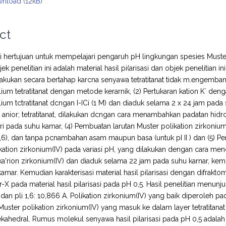
nload (12kB)
ct
ini hertujuan untuk mempelajari pengaruh pH lingkungan spesies Muster
bjek penelitian ini adalah material hasil pi(arisasi dan objek penelitian in
ilakukan secara bertahap karcna senyawa tetratitanat tidak m.engembang d
ium tetratitanat dengan metode kerarnik, (2) Pertukaran kation K` d
ium tctratitanat dcngan I-ICi (1 M) dan diaduk selama 2 x 24 jam pada s
 anior; tetratitanat, dilakukan dcngan cara menambahkan padatan hidro
ri pada suhu kamar, (4) Pembuatan larutan Muster polikation zirkoniu
 1,6), dan tanpa pcnambahan asam maupun basa (untuk pI II ) dan (5) 
kation zirkonium(IV) pada variasi pH, yang dilakukan dengan cara me
ka'rion zirkonium(IV) dan diaduk selama 22 jam pada suhu karnar, ke
amar. Kemudian karakterisasi material hasil pilarisasi dengan difrakt
r-X pada material hasil pilarisasi pada pH 0,5. Hasil penelitian menunju
; dan pli 1,6: 10,866 A. Polikation zirkonium(IV) yang baik diperoleh p
Muster polikation zirkonium(IV) yang masuk ke dalam layer tetratitanat
kahedral. Rumus molekul senyawa hasil pilarisasi pada pH 0,5 adalah 