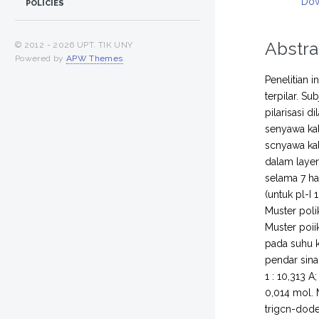
Dow
POLICIES
Abstra
© 2012 -
2026 UPT. TIK UNY
Powered by
APW Themes
.
Penelitian 
terpilar. Su
pilarisasi d
senyawa kal
scnyawa kal
dalam layer
selama 7 ha
(untuk pl-I
Muster poli
Muster poii
pada suhu k
pendar sina
1 : 10,313 A
0,014 mol. 
trigcn-dode