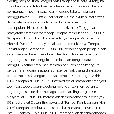
skoring menjadi lima kategori, yaitu sangat baik, baik, kurang baik,
tidak baik sangat tidak baik Data kemudian dimasukkan kedalam
perhitungan mean, median dan modus dilakukan dengan
menggunakan SPSS 20.00 for windaws, melakukan interpretasi
dan analisis data yang sudah disajikan dan membuat
kesimpulan.. Hasil penelitian menunjukkan: (1) Tanggapan
masyarakat setempat terhadap Tempat Pembuangan Akhir (TPA)
Sampah di Dusun Biru, Dengan adanya Tempat Pembuangan
Akhir di Dusun Biru masyarakat “setuju” didirikannya Tempat
Pembuangan Sampah di Dusun Biru, sebab dengan pengelolaan
yang baik dan benar membuat TPA Biru tidak mengganggu
lingkungan sekitar. Pengelolaan dilakukan dengan cara
menguruk setiap timbunan sampah baru sehingga menguraki
pencemaran udara maupun sumber penyakit yang diakibatkan
oleh sampah. (2) Dengan adanya Tempat Pembuangan Akhir
(TPA) Sampah di Dusun Biru, interaksi sosial masyarakat menjadi
lebih baik seperti adanya gotong royonguntuk membersihkan
lingkungan sekitar dan menjaga kesehatan lingkungan. (3)
Masyarakat Dusun Biru merasakan dampak ekonomi. Sebanyak
68 masyarakat Dusun Biru bekerja di Tempat Pembuangan Akhir
(TPA) Sampah tersebut. Oleh sebab itu masyarakat Dusun Biru
“setuju” bahwa TPA di Dusun Biru memberikan dampak ekonomi