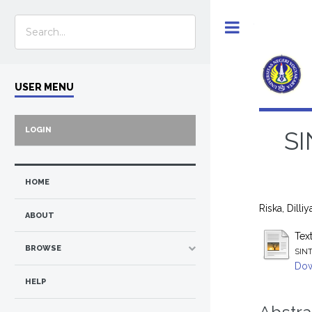
Toggle
USER MENU
LOGIN
SI
HOME
Riska, Dilliy
ABOUT
Tex
BROWSE
SIN
Dow
HELP