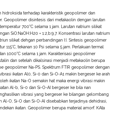
m hidroksida terhadap karakteristik geopolimer dan
. Geopolimer disintesis dari metakaolin dengan larutan
a temperatur 700°C selama 1 jam. Larutan natrium silikat
gan SiO:NaOH:H20 = 1:2,b:9,7. Konsentrasi larutan natrium
riun silikat dehgan perbandingan I:I. Sintesis geopolimer
 115'C, tekanan 10 Psi selama 5 jam. Perlakuan termal
an 1000°C selama 1 jam. Karakterisasi geopolimer
stalin dan setelah dikalsinasi menjadi metakaolin berupa
tipe geopolimer Na-PS. Spektrum FTIR geopolimer dengan
ibrasi ikatan Al0, Si-0 dan Si-O-A1 makin bergeser ke arah
n oleh ikatan Na-O semakin hat maka energi vibrasi makin
atan Al-b, Si-0 dan Si-O-AI bergeser ke bila nan
hasilkan vibrasi yang bergeser ke bilangan gelombang
 Al-O, Si-O dan Si-O-AI disebabkan terjadinya dehidrasi,
ndekan ikatan. Geopolimer berupa material amorf. KAta