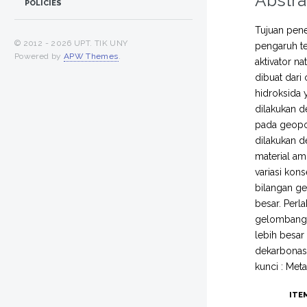
Abstra
POLICIES
Tujuan pene
© 2012 -
2026 UPT. TIK UNY
pengaruh te
Powered by
APW Themes
.
aktivator na
dibuat dari
hidroksida 
dilakukan d
pada geopol
dilakukan d
material a
variasi kon
bilangan ge
besar. Perl
gelombang 
lebih besar
dekarbonasi
kunci : Meta
ITE