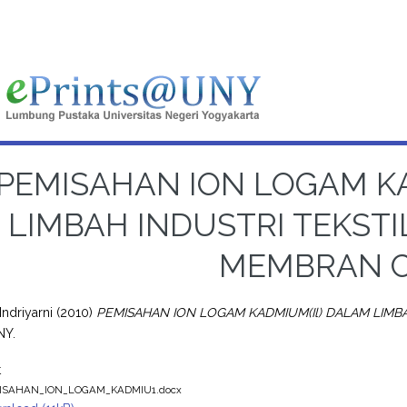
PEMISAHAN ION LOGAM KA
LIMBAH INDUSTRI TEKSTI
MEMBRAN C
Indriyarni
(2010)
PEMISAHAN ION LOGAM KADMIUM(Il) DALAM LIMB
NY.
t
ISAHAN_ION_LOGAM_KADMIU1.docx