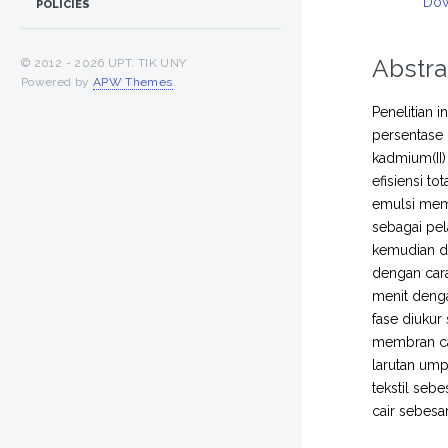
Dow
POLICIES
Abstra
© 2012 -
2026 UPT. TIK UNY
Powered by
APW Themes
.
Penelitian 
persentase 
kadmium(II)
efisiensi t
emulsi mem
sebagai pel
kemudian d
dengan cara
menit denga
fase diukur
membran cai
larutan ump
tekstil seb
cair sebesar