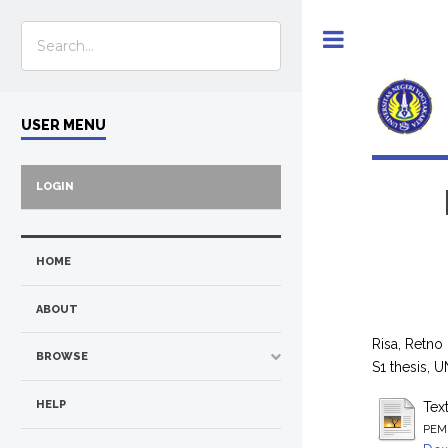
Toggle
USER MENU
LOGIN
HOME
ABOUT
Risa, Retno 
BROWSE
S1 thesis, U
HELP
Tex
PEM