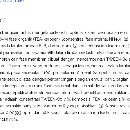
nload (11kB)
ct
ini bertujuan untuk mengetahui kondisi optimal dalam pembuatan emul
(v/v) fase organik (TEA-kerosen), lconsentrasi fase internal NH40II
 pada larutan umpan 6, 8, dan 10 ppm, (3) konsentrasi ion kadmium(II) 
otal pemisahan ion kadmium(II) dalam limbah industri tekstil secara 
bran cair. fase membran dibuat dengan mencarnpurkan TWEEN-80 seba
arut. Fase internal yang berfungsi sebagai fase penerima adalah lar
iaduk pada kecepatan 1100 rpm selama 10 menit. Sampel simulasi da
 tersebut di atas dengan perbandingan 1 bagian emulsi dan 1 bagia
n kecepatan 200 rpm. Fase eksternal dan internal dipisahkan dari em
 secara Spektrofotometri Serapan atom. Hasil penelitian menunjukkan
r adalah konsentrasi TWEEN-80 7 %, komposisi TEA¬kerosen 1 %, kons
an semakin banyak ion kadmium(II) yang dipisahkan, (3) Konsentrasi 
esar 0,00593 ppm, dan (4) Efsiensi total pemisahan ion kadmium(II) d
 11,973 %.