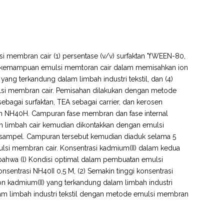
si membran cair (1) persentase (v/v) surfaktan "fWEEN-80,
, (2) kemampuan emulsi memtoran cair dalam memisahkan ion
yang terkandung dalam limbah industri tekstil, dan (4)
emulsi membran cair. Pemisahan dilakukan dengan metode
gai surfaktan, TEA sebagai carrier, dan kerosen
utan NH40H. Campuran fase membran dan fase internal
n limbah cair kemudian dikontakkan dengan emulsi
n sampel. Campuran tersebut kemudian diaduk selama 5
ulsi membran cair. Konsentrasi kadmium(II) dalam kedua
 bahwa (l) Kondisi optimal dalam pembuatan emulsi
entrasi NH40II 0,5 M, (2) Semakin tinggi konsentrasi
ion kadmium(II) yang terkandung dalam limbah industri
alam limbah industri tekstil dengan metode emulsi membran