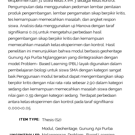
eksperimen dan 31 siswa kelas X IPA 3 sebagai kelas kontrol.
Pengumpulan data menggunakan pedoman lembar penilaian
produk pengembangan, lembar pengamatan sikap berpikir kritis,
tes kemampuan memecahkan masalah, dan angket respon
siswa. Analisis data menggunakan uji Manova dengan taraf
signifikansi 0,05 untuk mengetahui perbedaan hasil
pengembangan sikap berpikir kritis dan kemampuan
memecahkan masalah kelas eksperimen dan kontrol. Hasil
penelitian ini menunjukkan bahwa modul berbasis geoheritage
Gunung Api Purba Nglanggeran yang diintegrasikan dengan
model Problem- Based Learning (PBL) layak digunakan dalam
pembelajaran biologi untuk siswa SMA dengan kategori sangat
baik.Penggunaan modul tersebut dapat mengembangkan sikap
berpikir kritis dengan nilai rata-rata sebesar 2,90 dalam kategori
sedang dan kemampuan memecahkan masalah siswa dengan
nilai gain 0,59 dengan kategori sedang. Terdapat perbedaan
antara kelas eksperimen dan kontrol pada taraf signifikansi
0,000<0,05
Thesis (S2)
ITEM TYPE:
Modul, Geoheritage, Gunung Api Purba
Nglanggeran, Problem- Based Learning