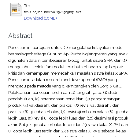
Text
tesis-hajrah-hidriya-15725251031.swf
Download (10MB)
Abstract
Penelitian ini bertujuan untuk: (1) mengetahui kelayakan modul
berbasis geoheritage Gunung Api Purba Nglanggeran yang layak
digunakan dalam pembelajaran biologi untuk siswa SMA, dan (2)
mengetahui keefektifan modul tersebut terhadap sikap berpikir
kritis dan kemampuan memecahkan masalah siswa kelas X SMA.
Penelitian ini adalah research and development (R&D) yang
mengacu pada metode yang dikembangkan oleh Borg & Gall.
Pelaksanaan penelitian terdiri dari 10 langkah yaitu: (1) studi
pendahuluan, (2) perencanaan penelitian, (3) pengembangan
produk, (4) validasi ahli dan praktisi, (5) revisi validasi ahli dan
praktisi, (6) uji coba terbatas, (7) revisi uji coba terbatas, (8) uji coba
lebih luas, (9) revisi uji coba lebih luas, dan (10) desiminasi produk
akhir. Subjek uji coba terbatas terdiri dari 23 siswa kelas X IPA I dan
uji coba lebih luas terdiri dari 23 siswa kelas X IPA 2 sebagai kelas