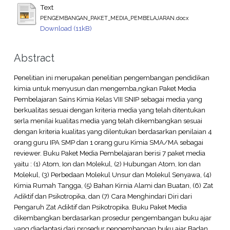
Text
PENGEMBANGAN_PAKET_MEDIA_PEMBELAJARAN.docx
Download (11kB)
Abstract
Penelitian ini merupakan penelitian pengembangan pendidikan
kimia untuk menyusun dan mengemba,ngkan Paket Media
Pembelajaran Sains Kimia Kelas VIII SNIP sebagai media yang
berkualitas sesuai dengan kriteria media yang telah ditentukan
serla menilai kualitas media yang telah dikembangkan sesuai
dengan kriteria kualitas yang dilentukan berdasarkan penilaian 4
orang guru IPA SMP dan 1 orang guru Kimia SMA/MA sebagai
reviewer. Buku Paket Media Pembelajaran berisi 7 paket media
yaitu : (1) Atom, Ion dan Molekul, (2) Hubungan Atom, Ion dan
Molekul, (3) Perbedaan Molekul Unsur dan Molekul Senyawa, (4)
Kimia Rumah Tangga, (5) Bahan Kirnia Alami dan Buatan, (6) Zat
Adiktif dan Psikotropika, dan (7) Cara Menghindari Diri dari
Pengaruh Zat Adiktif dan Psikotropika. Buku Paket Media
dikembangkan berdasarkan prosedur pengembangan buku ajar
yang diadaptasi dari prosedur pengembangan buku ajar Badan