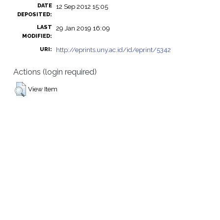
DATE
12 Sep 2012 15:05
DEPOSITED:
LAST
29 Jan 2019 16:09
MODIFIED:
http://eprints.uny.ac.id/id/eprint/5342
URI:
Actions (login required)
View Item