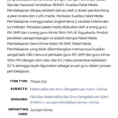
Standar Nasional I'endidikan (BSNP). Kualitas Paket Media
Pembelajaran ditinjau terlebih dahulu oleh 2 dosen pembimbing,
4 peer review,dan 2 ahli media. Penilaian kualitas I'aket Media
Pembelajaran menggunakan angket berisi 5 variabel kriteria dan
14 indikator. Penilaian paket media dilakukan oleh 4 orang guru
IPA SMP dan 1 orang guru Kimia SMA/MA di Yogyakarta. Produk
penelitian pengembangan ini adalah berupa Paket Media
Pembelajaran Sains Kimia Kelas VIII SMP. Paket Media
Pembelajaran yang telah dikembangkan mempunyai kualitas
sangat balk (SB) menurut penilaian guru IPA SMP dan guru Kimia
SMA/MA dengan skor rata-rata 60,7 atau presentase keidealan
87 % sehingga layak digunakan sebagai acuan guru dalam proses
pembelajaran.
Thesis (S1)
ITEM TYPE:
Matematika dan Ilmu Pengetahuan Alam > Kimia
SUBJECTS:
Fakultas Matematika dan Ilmu Pengetahuan Alam
DIVISIONS:
(FMIPA) > Jurusan Pendidikan Kimia > Kimia
DEPOSITING
Jurusan Kimia
USER: