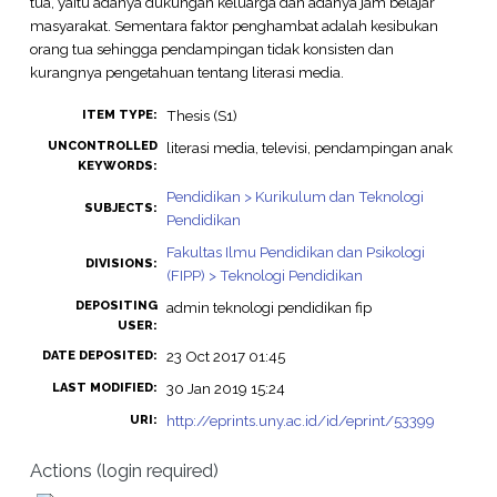
tua, yaitu adanya dukungan keluarga dan adanya jam belajar
masyarakat. Sementara faktor penghambat adalah kesibukan
orang tua sehingga pendampingan tidak konsisten dan
kurangnya pengetahuan tentang literasi media.
Thesis (S1)
ITEM TYPE:
UNCONTROLLED
literasi media, televisi, pendampingan anak
KEYWORDS:
Pendidikan > Kurikulum dan Teknologi
SUBJECTS:
Pendidikan
Fakultas Ilmu Pendidikan dan Psikologi
DIVISIONS:
(FIPP) > Teknologi Pendidikan
DEPOSITING
admin teknologi pendidikan fip
USER:
23 Oct 2017 01:45
DATE DEPOSITED:
30 Jan 2019 15:24
LAST MODIFIED:
http://eprints.uny.ac.id/id/eprint/53399
URI:
Actions (login required)