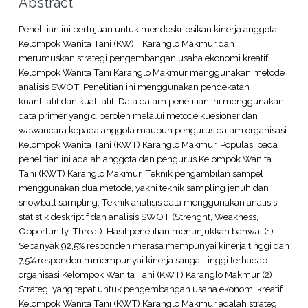
Abstract
Penelitian ini bertujuan untuk mendeskripsikan kinerja anggota
Kelompok Wanita Tani (KW)T Karanglo Makmur dan
merumuskan strategi pengembangan usaha ekonomi kreatif
Kelompok Wanita Tani Karanglo Makmur menggunakan metode
analisis SWOT. Penelitian ini menggunakan pendekatan
kuantitatif dan kualitatif. Data dalam penelitian ini menggunakan
data primer yang diperoleh melalui metode kuesioner dan
wawancara kepada anggota maupun pengurus dalam organisasi
Kelompok Wanita Tani (KWT) Karanglo Makmur. Populasi pada
penelitian ini adalah anggota dan pengurus Kelompok Wanita
Tani (KWT) Karanglo Makmur. Teknik pengambilan sampel
menggunakan dua metode, yakni teknik sampling jenuh dan
snowball sampling. Teknik analisis data menggunakan analisis
statistik deskriptif dan analisis SWOT (Strenght, Weakness,
Opportunity, Threat). Hasil penelitian menunjukkan bahwa: (1)
Sebanyak 92,5% responden merasa mempunyai kinerja tinggi dan
7,5% responden mmempunyai kinerja sangat tinggi terhadap
organisasi Kelompok Wanita Tani (KWT) Karanglo Makmur (2)
Strategi yang tepat untuk pengembangan usaha ekonomi kreatif
Kelompok Wanita Tani (KWT) Karanglo Makmur adalah strategi