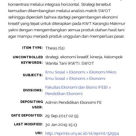
konsentrasi melalui integrasi horizontal. Strategi tersebut
kemudian dikembangkan melalui analisis matrik SWOT
sehingga diperoleh bahwa startegi pengembangan ekonomi
kreatif yang tepat untuk diterapkan pada KWT Karanglo Makmur
yakni dengan mengembangkan semua produk olahan hasil tani
agar mampu menjadi produk unggulan dan memperluas pasar.
Thesis (S1)
ITEM TYPE:
strategi, ekonomi kreatif, kinerja, Kelompok
UNCONTROLLED
KEYWORDS:
Wanita Tani (KWT), SWOT
Ilmu Sosial > Ekonomi > Ekonomi Mikro
SUBJECTS:
Ilmu Sosial > Ekonomi > Ekonomi
Fakultas Ekonomi dan Bisnis (FEB) >
DIVISIONS:
Pendidikan Ekonomi
DEPOSITING
Admin Pendidikan Ekonomi FE
USER:
29 Sep 2017 02:55
DATE DEPOSITED:
30 Jan 2019 15:13
LAST MODIFIED:
http://eprints.uny.ac.id/id/eprint/52994
URI: