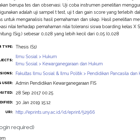
kan berupa tes dan observasi. Uji coba instrumen penelitian menggunak
gunakan adalah uji sampel t test, uji t dan gain score yang terlebih dah
s untuk menganalisis hasil pemahaman dan sikap. Hasil penelitian 
ifikasi nilai terhadap pemahaman nilai toleransi siswa boarding kelas X
 hitung (Sig.) sebesar 0,028 yang lebih kecil dari 0,05 (0,028
Thesis (S1)
M TYPE:
Ilmu Sosial > Hukum
JECTS:
Ilmu Sosial > Kewarganegaraan dan Hukum
Fakultas Ilmu Sosial & Ilmu Politik > Pendidikan Pancasila d
ISIONS:
Admin Pendidikan Kewarganegaraan FIS
G USER:
28 Sep 2017 00:25
OSITED:
30 Jan 2019 15:12
DIFIED:
http://eprints.uny.ac.id/id/eprint/52966
URI:
login required)
tem