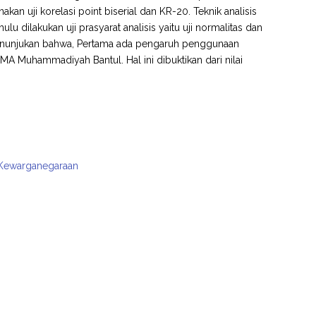
an uji korelasi point biserial dan KR-20. Teknik analisis
ulu dilakukan uji prasyarat analisis yaitu uji normalitas dan
menunjukan bahwa, Pertama ada pengaruh penggunaan
 SMA Muhammadiyah Bantul. Hal ini dibuktikan dari nilai
an Kewarganegaraan