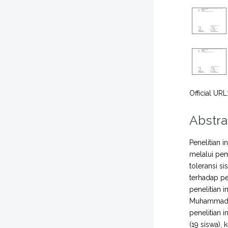
Official URL
Abstra
Penelitian 
melalui pem
toleransi s
terhadap pe
penelitian 
Muhammadiya
penelitian 
(19 siswa),