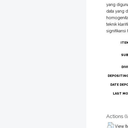
yang diguna
data yang di
homogenita
teknik klar
signifikansi
ITE
SUB
DIV
DEPOSITIN
DATE DEP
LAST MO
Actions (
View I