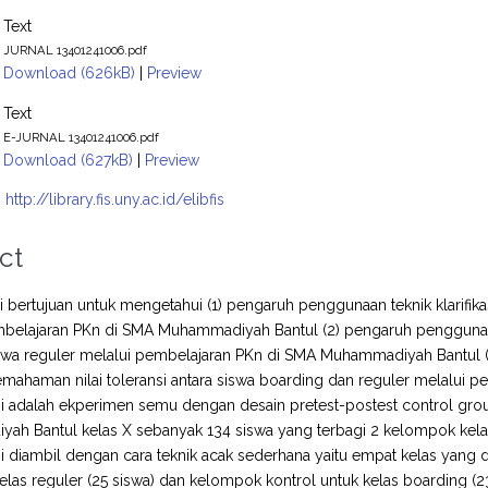
Text
JURNAL 13401241006.pdf
Download (626kB)
|
Preview
Text
E-JURNAL 13401241006.pdf
Download (627kB)
|
Preview
:
http://library.fis.uny.ac.id/elibfis
ct
ini bertujuan untuk mengetahui (1) pengaruh penggunaan teknik klarifik
belajaran PKn di SMA Muhammadiyah Bantul (2) pengaruh penggunaan t
iswa reguler melalui pembelajaran PKn di SMA Muhammadiyah Bantul (3
mahaman nilai toleransi antara siswa boarding dan reguler melalui
ini adalah ekperimen semu dengan desain pretest-postest control grou
h Bantul kelas X sebanyak 134 siswa yang terbagi 2 kelompok kelas
ini diambil dengan cara teknik acak sederhana yaitu empat kelas yan
 kelas reguler (25 siswa) dan kelompok kontrol untuk kelas boarding (23