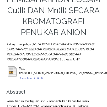
Cu(II) DAN Mn(II) SECARA
KROMATOGRAFI
PENUKAR ANION
Rahayuningsih, -
(2010)
PENGARUH VARIASI KONSENTRASI
LARUTAN HCl SEBAGAI PENGOMPLEKS DAN ELUEN PADA
PEMISAHAN ION LOGAM Cu(II) DAN Mn(II) SECARA
KROMATOGRAFI PENUKAR ANION.
S1 thesis, UNY.
Text
PENGARUH_VARIASI_KONSENTRASI_LARUTAN_HCl_SEBAGAI_PENGOM
Download (11kB)
Abstract
Penelitian ini bertujuan untuk menentukan kapasitas resin
Amberlit IRA-402 (CI-), konsentrasi optimum HCl sebagai