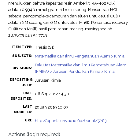
menujukkan bahwa kapasitas resin Amberlit IRA-402 (Cl-)
adalah 0,9340 mmol gram-1 I resin kering. Konsentrasi HCl
sebagai pengompleks campuran dan eluen untuk elusi Cu(II)
adalah 2 M sedangkan 6 M untuk elusi Mn(II). Persentase recovery
Cu(II) dan Mn(ll) hasil pemisahan masing-masing adalah
28,389% dan 54,771%.
Thesis (S1)
ITEM TYPE:
Matematika dan Ilmu Pengetahuan Alam > Kimia
SUBJECTS:
Fakultas Matematika dan Ilmu Pengetahuan Alam
DIVISIONS:
(FMIPA) > Jurusan Pendidikan Kimia > Kimia
DEPOSITING
Jurusan Kimia
USER:
DATE
06 Sep 2012 14:30
DEPOSITED:
LAST
29 Jan 2019 16:07
MODIFIED:
http://eprints.uny.ac.id/id/eprint/5263
URI:
Actions (login required)