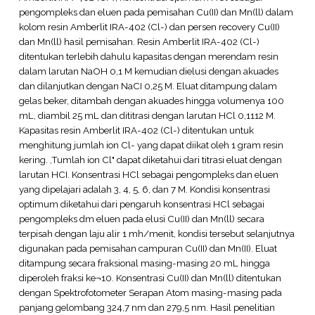
pengompleks dan eluen pada pemisahan Cu(II) dan Mn(ll) dalam
kolom resin Amberlit IRA-402 (Cl-) dan persen recovery Cu(II)
dan Mn(ll) hasil pemisahan. Resin Amberlit IRA-402 (Cl-)
ditentukan terlebih dahulu kapasitas dengan merendam resin
dalam larutan NaOH 0,1 M kemudian dielusi dengan akuades
dan dilanjutkan dengan NaCI 0,25 M. Eluat ditampung dalam
gelas beker, ditambah dengan akuades hingga volumenya 100
mL, diambil 25 mL dan dititrasi dengan larutan HCl 0,1112 M.
Kapasitas resin Amberlit IRA-402 (Cl-) ditentukan untuk
menghitung jumlah ion Cl- yang dapat diikat oleh 1 gram resin
kering. ,Tumlah ion Cl" dapat diketahui dari titrasi eluat dengan
larutan HCI. Konsentrasi HCl sebagai pengompleks dan eluen
yang dipelajari adalah 3, 4, 5, 6, dan 7 M. Kondisi konsentrasi
optimum diketahui dari pengaruh konsentrasi HCl sebagai
pengompleks dm eluen pada elusi Cu(II) dan Mn(ll) secara
terpisah dengan laju alir 1 mh/menit, kondisi tersebut selanjutnya
digunakan pada pemisahan campuran Cu(II) dan Mn(II). Eluat
ditampung secara fraksional masing-masing 20 mL hingga
diperoleh fraksi ke¬10. Konsentrasi Cu(II) dan Mn(ll) ditentukan
dengan Spektrofotometer Serapan Atom masing-masing pada
panjang gelombang 324,7 nm dan 279,5 nm. Hasil penelitian