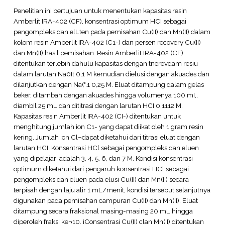
Penelitian ini bertujuan untuk menentukan kapasitas resin
Amberlit IRA-402 (CF), konsentrasi optimum HCI sebagai
pengompleks dan elLten pada pemisahan Cu(II) dan Mn(II) dalam
kolom resin Amberlit IRA-402 (C1-) dan persen rccovery Cu(II)
dan Mn(II) hasil pemisahan. Resin Amberlit IRA-402 (CF)
ditentukan terlebih dahulu kapasitas dengan tnerevdam resiu
dalam larutan Na0It 0,1 M kemudian dielusi dengan akuades dan
dilanjutkan dengan Na(".1 0,25 M. Eluat ditampung dalam gelas
beker, ditarnbah dengan akuades hingga volumenya 100 mI,,
diambil 25 mL dan dititrasi dengan larutan HCI 0,1112 M.
Kapasitas resin Amberlit IRA-402 (CI-) ditentukan untuk
menghitung jumlah ion C1- yang dapat diikat oleh 1 gram resin
kering. Jumlah ion Cl¬dapat diketahui dari titrasi eluat dengan
larutan HCI. Konsentrasi HCl sebagai pengompleks dan eluen
yang dipelajari adalah 3, 4, 5, 6, dan 7 M. Kondisi konsentrasi
optimum diketahui dari pengaruh konsentrasi HCl sebagai
pengompleks dan eluen pada elusi Cu(II) dan Mn(II) secara
terpisah dengan laju alir 1 mL/menit, kondisi tersebut selanjutnya
digunakan pada pemisahan campuran Cu(II) dan Mn(II). Eluat
ditampung secara fraksional masing-masing 20 mL hingga
diperoleh fraksi ke¬10. iConsentrasi Cu(II) clan Mn(II) ditentukan