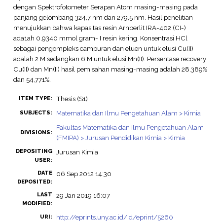
dengan Spektrofotometer Serapan Atom masing-masing pada
panjang gelombang 324,7 nm dan 279,5 nm. Hasil penelitian
menujukkan bahwa kapasitas resin Arnberlit IRA-402 (CI-)
ada1ah 0,9340 mmol gram- I resin kering. Konsentrasi HCl
sebagai pengompleks campuran dan eluen untuk elusi Cu(II)
adalah 2 M sedangkan 6 M untuk elusi Mn(II). Persentase recovery
Cu(II) dan Mn(II) hasil pemisahan masing-masing adalah 28,389%
dan 54,771%.
Thesis (S1)
ITEM TYPE:
Matematika dan Ilmu Pengetahuan Alam > Kimia
SUBJECTS:
Fakultas Matematika dan Ilmu Pengetahuan Alam
DIVISIONS:
(FMIPA) > Jurusan Pendidikan Kimia > Kimia
DEPOSITING
Jurusan Kimia
USER:
DATE
06 Sep 2012 14:30
DEPOSITED:
LAST
29 Jan 2019 16:07
MODIFIED:
http://eprints.uny.ac.id/id/eprint/5260
URI: