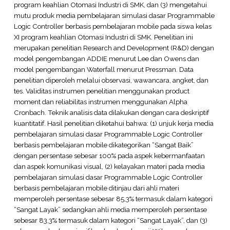
program keahlian Otomasi Industri di SMK, dan (3) mengetahui
mutu produk media pembelajaran simulasi dasar Programmable
Logic Controller berbasis pembelajaran mobile pada siswa kelas
XI program keahlian Otomasi Industri di SMK. Penelitian ini
merupakan penelitian Research and Development (R&D) dengan
model pengembangan ADDIE menurut Lee dan Owens dan
model pengembangan Waterfall menurut Pressman. Data
penelitian diperoleh melalui observasi, wawancara, angket, dan
tes. Validitas instrumen penelitian menggunakan product
moment dan reliabilitas instrumen menggunakan Alpha
Cronbach. Teknik analisis data dilakukan dengan cara deskriptif
kuantitatif. Hasil penelitian diketahui bahwa: (1) unjuk kerja media
pembelajaran simulasi dasar Programmable Logic Controller
berbasis pembelajaran mobile dikategorikan “Sangat Baik”
dengan persentase sebesar 100% pada aspek kebermanfaatan
dan aspek komunikasi visual, (2) kelayakan materi pada media
pembelajaran simulasi dasar Programmable Logic Controller
berbasis pembelajaran mobile ditinjau dari ahli materi
memperoleh persentase sebesar 85,3% termasuk dalam kategori
“Sangat Layak” sedangkan ahli media memperoleh persentase
sebesar 83,3% termasuk dalam kategori “Sangat Layak”, dan (3)