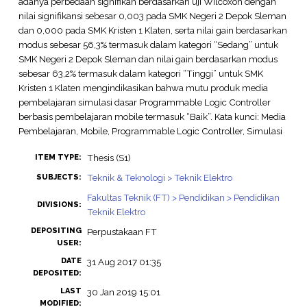
adanya perbedaan signifikan berdasarkan uji Wilcoxon dengan
nilai signifikansi sebesar 0,003 pada SMK Negeri 2 Depok Sleman
dan 0,000 pada SMK Kristen 1 Klaten, serta nilai gain berdasarkan
modus sebesar 56,3% termasuk dalam kategori “Sedang” untuk
SMK Negeri 2 Depok Sleman dan nilai gain berdasarkan modus
sebesar 63,2% termasuk dalam kategori “Tinggi” untuk SMK
Kristen 1 Klaten mengindikasikan bahwa mutu produk media
pembelajaran simulasi dasar Programmable Logic Controller
berbasis pembelajaran mobile termasuk “Baik”. Kata kunci: Media
Pembelajaran, Mobile, Programmable Logic Controller, Simulasi
Thesis (S1)
ITEM TYPE:
Teknik & Teknologi > Teknik Elektro
SUBJECTS:
Fakultas Teknik (FT) > Pendidikan > Pendidikan
DIVISIONS:
Teknik Elektro
DEPOSITING
Perpustakaan FT
USER:
DATE
31 Aug 2017 01:35
DEPOSITED:
LAST
30 Jan 2019 15:01
MODIFIED: