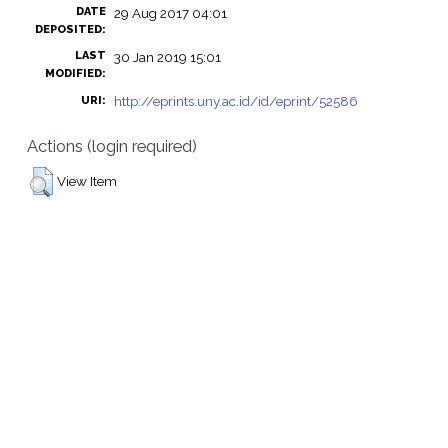
DATE
29 Aug 2017 04:01
DEPOSITED:
LAST
30 Jan 2019 15:01
MODIFIED:
http://eprints.uny.ac.id/id/eprint/52586
URI:
Actions (login required)
View Item