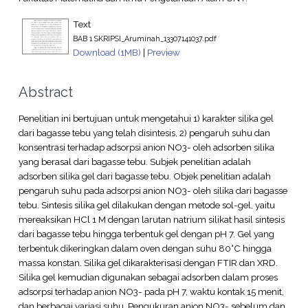
Text
BAB 1 SKRIPSI_Aruminah_13307141037.pdf
Download (1MB)
|
Preview
Abstract
Penelitian ini bertujuan untuk mengetahui 1) karakter silika gel
dari bagasse tebu yang telah disintesis, 2) pengaruh suhu dan
konsentrasi terhadap adsorpsi anion NO3- oleh adsorben silika
yang berasal dari bagasse tebu. Subjek penelitian adalah
adsorben silika gel dari bagasse tebu. Objek penelitian adalah
pengaruh suhu pada adsorpsi anion NO3- oleh silika dari bagasse
tebu. Sintesis silika gel dilakukan dengan metode sol-gel, yaitu
mereaksikan HCl 1 M dengan larutan natrium silikat hasil sintesis
dari bagasse tebu hingga terbentuk gel dengan pH 7. Gel yang
terbentuk dikeringkan dalam oven dengan suhu 80°C hingga
massa konstan. Silika gel dikarakterisasi dengan FTIR dan XRD.
Silika gel kemudian digunakan sebagai adsorben dalam proses
adsorpsi terhadap anion NO3- pada pH 7, waktu kontak 15 menit,
dan berbagai variasi suhu. Pengukuran anion NO3- sebelum dan