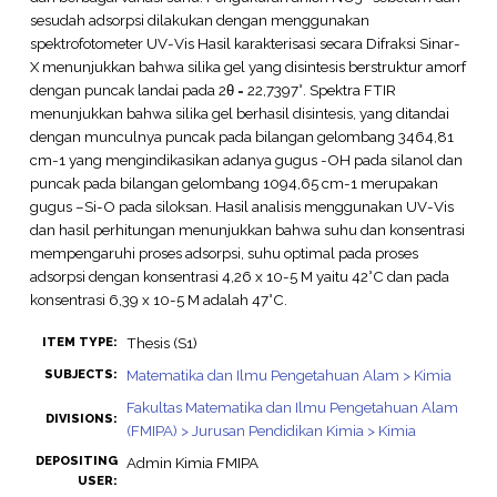
sesudah adsorpsi dilakukan dengan menggunakan
spektrofotometer UV-Vis Hasil karakterisasi secara Difraksi Sinar-
X menunjukkan bahwa silika gel yang disintesis berstruktur amorf
dengan puncak landai pada 2θ = 22,7397°. Spektra FTIR
menunjukkan bahwa silika gel berhasil disintesis, yang ditandai
dengan munculnya puncak pada bilangan gelombang 3464,81
cm-1 yang mengindikasikan adanya gugus -OH pada silanol dan
puncak pada bilangan gelombang 1094,65 cm-1 merupakan
gugus –Si-O pada siloksan. Hasil analisis menggunakan UV-Vis
dan hasil perhitungan menunjukkan bahwa suhu dan konsentrasi
mempengaruhi proses adsorpsi, suhu optimal pada proses
adsorpsi dengan konsentrasi 4,26 x 10-5 M yaitu 42°C dan pada
konsentrasi 6,39 x 10-5 M adalah 47°C.
Thesis (S1)
ITEM TYPE:
Matematika dan Ilmu Pengetahuan Alam > Kimia
SUBJECTS:
Fakultas Matematika dan Ilmu Pengetahuan Alam
DIVISIONS:
(FMIPA) > Jurusan Pendidikan Kimia > Kimia
DEPOSITING
Admin Kimia FMIPA
USER: