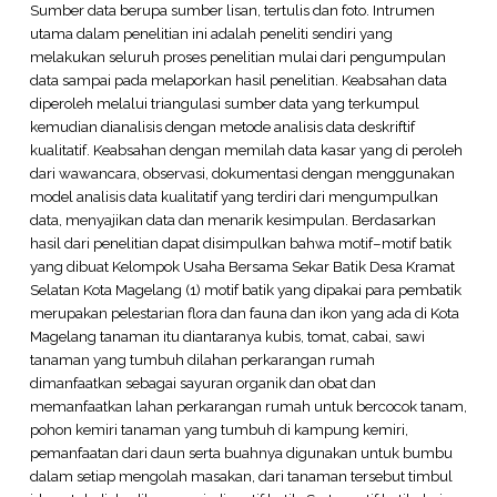
Sumber data berupa sumber lisan, tertulis dan foto. Intrumen
utama dalam penelitian ini adalah peneliti sendiri yang
melakukan seluruh proses penelitian mulai dari pengumpulan
data sampai pada melaporkan hasil penelitian. Keabsahan data
diperoleh melalui triangulasi sumber data yang terkumpul
kemudian dianalisis dengan metode analisis data deskriftif
kualitatif. Keabsahan dengan memilah data kasar yang di peroleh
dari wawancara, observasi, dokumentasi dengan menggunakan
model analisis data kualitatif yang terdiri dari mengumpulkan
data, menyajikan data dan menarik kesimpulan. Berdasarkan
hasil dari penelitian dapat disimpulkan bahwa motif–motif batik
yang dibuat Kelompok Usaha Bersama Sekar Batik Desa Kramat
Selatan Kota Magelang (1) motif batik yang dipakai para pembatik
merupakan pelestarian flora dan fauna dan ikon yang ada di Kota
Magelang tanaman itu diantaranya kubis, tomat, cabai, sawi
tanaman yang tumbuh dilahan perkarangan rumah
dimanfaatkan sebagai sayuran organik dan obat dan
memanfaatkan lahan perkarangan rumah untuk bercocok tanam,
pohon kemiri tanaman yang tumbuh di kampung kemiri,
pemanfaatan dari daun serta buahnya digunakan untuk bumbu
dalam setiap mengolah masakan, dari tanaman tersebut timbul