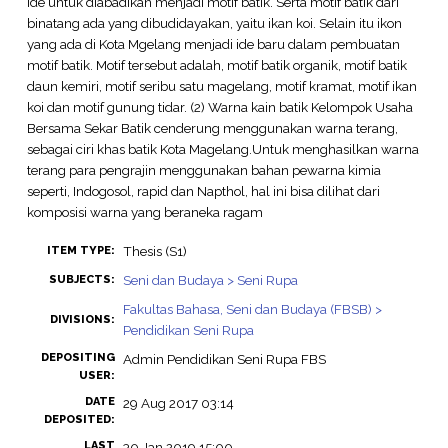
ide untuk diabadikan menjadi motif batik. Serta motif batik dari
binatang ada yang dibudidayakan, yaitu ikan koi. Selain itu ikon
yang ada di Kota Mgelang menjadi ide baru dalam pembuatan
motif batik. Motif tersebut adalah, motif batik organik, motif batik
daun kemiri, motif seribu satu magelang, motif kramat, motif ikan
koi dan motif gunung tidar. (2) Warna kain batik Kelompok Usaha
Bersama Sekar Batik cenderung menggunakan warna terang,
sebagai ciri khas batik Kota Magelang.Untuk menghasilkan warna
terang para pengrajin menggunakan bahan pewarna kimia
seperti, Indogosol, rapid dan Napthol, hal ini bisa dilihat dari
komposisi warna yang beraneka ragam
Thesis (S1)
ITEM TYPE:
Seni dan Budaya > Seni Rupa
SUBJECTS:
Fakultas Bahasa, Seni dan Budaya (FBSB) >
DIVISIONS:
Pendidikan Seni Rupa
DEPOSITING
Admin Pendidikan Seni Rupa FBS
USER:
DATE
29 Aug 2017 03:14
DEPOSITED:
LAST
30 Jan 2019 15:00