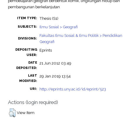
pembelajaran geografi berbentuk komik, lingkungan hidup dan
pembangunan berkelanjutan
Thesis (S1)
ITEM TYPE:
Ilmu Sosial > Geografi
SUBJECTS:
Fakultas Ilmu Sosial & Ilmu Politik > Pendidikan
DIVISIONS:
Geografi
DEPOSITING
Eprints
USER:
DATE
21 Jun 2012 03:49
DEPOSITED:
LAST
29 Jan 2019 13:54
MODIFIED:
http://eprints.uny.ac.id/id/eprint/523
URI:
Actions (login required)
View Item