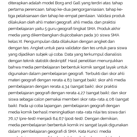
diterapkan adalah model Borg and Gall yang terdiri atas: tahap
pertama perencaan, tahap ke-dua pengorganisasian, tahap ke-
tiga pelaksanaan dan tahap ke-empat penilaian. Validasi produk
dilakukan oleh ahli materi geografi, ahli media, dan praktisi
pembelajaran yaitu 5 guru geografi tingkat SMA. Produk akhir
media yang dikembangkan diujicobakan pada 30 siswa SMA
kelas XI. Pengumpulan data dilakukan dengan angket dan
dengan tes. Angket untuk para validator dan tes untuk para siswa
yang dijadikan subjek uji coba. Data yang terkumpul dianalisis
dengan teknik statistik deskriptif. Hasil penelitian menunjukkan
bahwa media pembelajaran berbentuk komik sangat layak untuk
digunakan dalam pembelajaran geografi. Terbukti dari skor ahli
materi geografi dengan rerata 4,83 (sangat baik); skor ahli media
pembelajaran dengan rerata 4,34 (sangat baik); skor praktisi
pembelajaran geografi dengan rerata 4,27 (sangat baik); dan skor
siswa sebagai calon pemakai memberi skor rata-rata 4,08 (sangat
baik). Pada uji coba lapangan, pembelajaran geografi dengan
media komik berhasil meningkatkan rata-rata nilai tes siswa dari
76,17 (pre-test) menjadi 84,67 (post-test). Dengan demikian,
media pembelajaran berbentuk komik ini sangat layak digunakan
dalam pembelajaran geografi di SMA. Kata Kunci: media