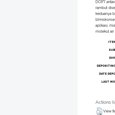
DCR"I' anta
rambut dise
keduanya be
b)miskonsep
aplikasi, m
molekul air
ITE
SUB
DIV
DEPOSITIN
DATE DEP
LAST MO
Actions (
View I