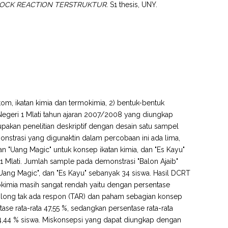
LOCK REACTION TERSTRUKTUR.
S1 thesis, UNY.
atom, ikatan kimia dan termokimia, 2) bentuk-bentuk
Negeri 1 Mlati tahun ajaran 2007/2008 yang diungkap
upakan penelitian deskriptif dengan desain satu sampel
asi yang digunaktin dalam percobaan ini ada lima,
an "Uang Magic" untuk konsep ikatan kimia, dan "Es Kayu"
 1 Mlati. Jumlah sample pada demonstrasi "Balon Ajaib"
Uang Magic", dan "Es Kayu" sebanyak 34 siswa. Hasil DCRT
kimia masih sangat rendah yaitu dengan persentase
ergolong tak ada respon (TAR) dan paham sebagian konsep
ase rata-rata 47,55 %, sedangkan persentase rata-rata
4,44 % siswa. Miskonsepsi yang dapat diungkap dengan