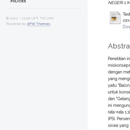
POLICIES
NEGERI 1 
Tex
© 2012 -
2026 UPT. TIK UNY
IDE
Powered by
APW Themes
.
Dow
Abstra
Penelitian 
miskonsepsi
dengan meto
yang mengu
yaitu "Balo
untuk konse
dan "Gelang
ini mengun
rata¬rata 1
(PS). Perse
siswa yang