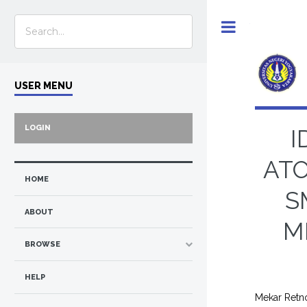
Toggle
USER MENU
LOGIN
I
ATO
HOME
S
ABOUT
M
BROWSE
HELP
Mekar Retno