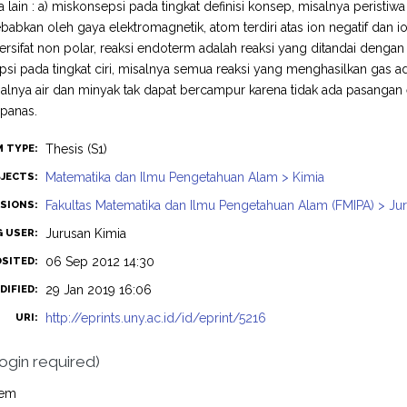
ra lain : a) miskonsepsi pada tingkat definisi konsep, misalnya peristi
babkan oleh gaya elektromagnetik, atom terdiri atas ion negatif dan io
rsifat non polar, reaksi endoterm adalah reaksi yang ditandai dengan 
si pada tingkat ciri, misalnya semua reaksi yang menghasilkan gas a
isalnya air dan minyak tak dapat bercampur karena tidak ada pasangan e
 panas.
Thesis (S1)
M TYPE:
Matematika dan Ilmu Pengetahuan Alam > Kimia
JECTS:
Fakultas Matematika dan Ilmu Pengetahuan Alam (FMIPA) > Jur
ISIONS:
Jurusan Kimia
G USER:
06 Sep 2012 14:30
OSITED:
29 Jan 2019 16:06
DIFIED:
http://eprints.uny.ac.id/id/eprint/5216
URI:
login required)
tem