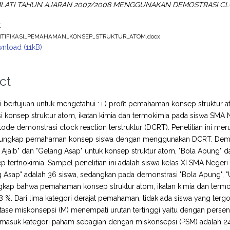
MLATI TAHUN AJARAN 2007/2008 MENGGUNAKAN DEMOSTRASI C
t
NTIFIKASI_PEMAHAMAN_KONSEP_STRUKTUR_ATOM.docx
nload (11kB)
ct
ini bertujuan untuk mengetahui : i ) profit pemahaman konsep struktur 
 konsep struktur atom, ikatan kimia dan termokimia pada siswa SMA 
de demonstrasi clock reaction terstruktur (DCRT). Penelitian ini mer
ngkap pemahaman konsep siswa dengan menggunakan DCRT. Demonstr
n Ajaib" dan "Gelang Asap" untuk konsep struktur atom, "Bola Apung" d
p tertnokimia. Sampel penelitian ini adalah siswa kelas XI SMA Negeri
 Asap" adalah 36 siswa, sedangkan pada demonstrasi "Bola Apung", "
gkap bahwa pemahaman konsep struktur atom, ikatan kimia dan termo
,18 %. Dari lima kategori derajat pemahaman, tidak ada siswa yang t
ntase miskonsepsi (M) menempati urutan tertinggi yaitu dengan persent
 masuk kategori paham sebagian dengan miskonsepsi (PSM) adalah 2