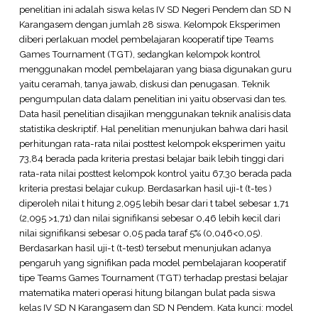
penelitian ini adalah siswa kelas IV SD Negeri Pendem dan SD N
Karangasem dengan jumlah 28 siswa. Kelompok Eksperimen
diberi perlakuan model pembelajaran kooperatif tipe Teams
Games Tournament (TGT), sedangkan kelompok kontrol
menggunakan model pembelajaran yang biasa digunakan guru
yaitu ceramah, tanya jawab, diskusi dan penugasan. Teknik
pengumpulan data dalam penelitian ini yaitu observasi dan tes.
Data hasil penelitian disajikan menggunakan teknik analisis data
statistika deskriptif. Hal penelitian menunjukan bahwa dari hasil
perhitungan rata-rata nilai posttest kelompok eksperimen yaitu
73,84 berada pada kriteria prestasi belajar baik lebih tinggi dari
rata-rata nilai posttest kelompok kontrol yaitu 67,30 berada pada
kriteria prestasi belajar cukup. Berdasarkan hasil uji-t (t-tes )
diperoleh nilai t hitung 2,095 lebih besar dari t tabel sebesar 1,71
(2,095 >1,71) dan nilai signifikansi sebesar 0,46 lebih kecil dari
nilai signifikansi sebesar 0,05 pada taraf 5% (0,046<0,05).
Berdasarkan hasil uji-t (t-test) tersebut menunjukan adanya
pengaruh yang signifikan pada model pembelajaran kooperatif
tipe Teams Games Tournament (TGT) terhadap prestasi belajar
matematika materi operasi hitung bilangan bulat pada siswa
kelas IV SD N Karangasem dan SD N Pendem. Kata kunci: model