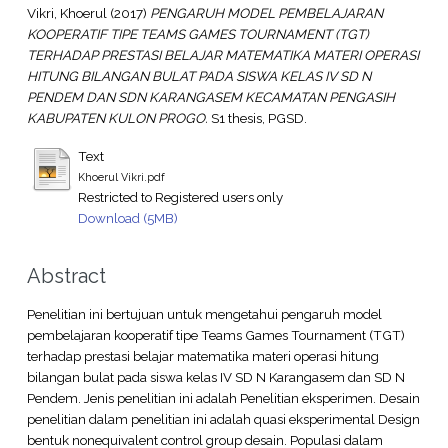
Vikri, Khoerul
(2017)
PENGARUH MODEL PEMBELAJARAN
KOOPERATIF TIPE TEAMS GAMES TOURNAMENT (TGT)
TERHADAP PRESTASI BELAJAR MATEMATIKA MATERI OPERASI
HITUNG BILANGAN BULAT PADA SISWA KELAS IV SD N
PENDEM DAN SDN KARANGASEM KECAMATAN PENGASIH
KABUPATEN KULON PROGO.
S1 thesis, PGSD.
Text
Khoerul Vikri.pdf
Restricted to Registered users only
Download (5MB)
Abstract
Penelitian ini bertujuan untuk mengetahui pengaruh model
pembelajaran kooperatif tipe Teams Games Tournament (TGT)
terhadap prestasi belajar matematika materi operasi hitung
bilangan bulat pada siswa kelas IV SD N Karangasem dan SD N
Pendem. Jenis penelitian ini adalah Penelitian eksperimen. Desain
penelitian dalam penelitian ini adalah quasi eksperimental Design
bentuk nonequivalent control group desain. Populasi dalam