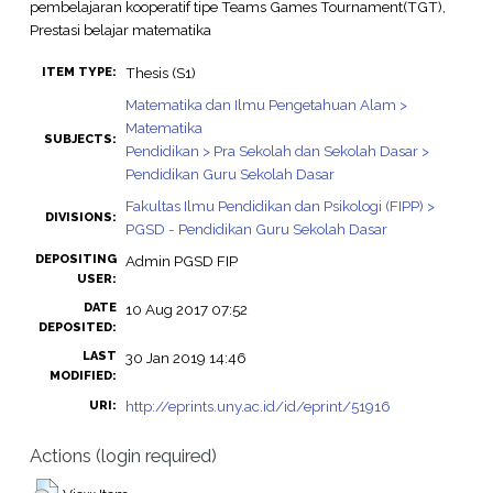
pembelajaran kooperatif tipe Teams Games Tournament(TGT),
Prestasi belajar matematika
Thesis (S1)
ITEM TYPE:
Matematika dan Ilmu Pengetahuan Alam >
Matematika
SUBJECTS:
Pendidikan > Pra Sekolah dan Sekolah Dasar >
Pendidikan Guru Sekolah Dasar
Fakultas Ilmu Pendidikan dan Psikologi (FIPP) >
DIVISIONS:
PGSD - Pendidikan Guru Sekolah Dasar
DEPOSITING
Admin PGSD FIP
USER:
DATE
10 Aug 2017 07:52
DEPOSITED:
LAST
30 Jan 2019 14:46
MODIFIED:
http://eprints.uny.ac.id/id/eprint/51916
URI:
Actions (login required)