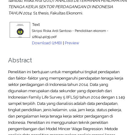
Santoso, Riska Ardi
(2017)
ANALISIS DETERMINAN PENDAPATAN
TENAGA KERJA SEKTOR PERDAGANGAN DI INDONESIA
TAHUN 2014.
S1 thesis, Fakultas Ekonomi.
Text
Skripsi Riska Ardi Santoso - Pendidikan ekonom -
12804241039.pdf
Download (2MB)
|
Preview
Abstract
Penelitian ini bertujuan untuk mengetahui tingkat pendapatan
dan faktor-faktor yang mempengaruhi pendapatan tenaga kerja
sektor perdagangan di Indonesia tahun 2014. Data yang
digunakan merupakan data sekunder yang diperoleh dari
Indonesian Family Life Survey 5 (IFLS5) tahun 2014 dengan 1.149
sampel terpilih. Data yang dianalisis adalah data pendapatan,
tingkat pendidikan, jenis kelamin, usia, jam kerja, status pekerja,
dan pengalaman kerja tenaga kerja sektor perdagangan di
Indonesia. Penelitian ini menggunakan teknik penelitian
pengembangan dari Model Mincer Wage Regression. Metode
analisis data penelitian menggunakan analisis regresi linear