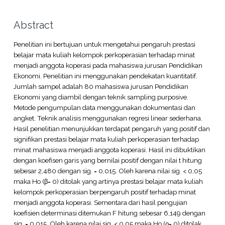
Abstract
Penelitian ini bertujuan untuk mengetahui pengaruh prestasi
belajar mata kuliah kelompok perkoperasian terhadap minat
menjadi anggota koperasi pada mahasiswa jurusan Pendidikan
Ekonomi. Penelitian ini menggunakan pendekatan kuantitatif.
Jumlah sampel adalah 80 mahasiswa jurusan Pendidikan
Ekonomi yang diambil dengan teknik sampling purposive.
Metode pengumpulan data menggunakan dokumentasi dan
angket. Teknik analisis menggunakan regresi linear sederhana.
Hasil penelitian menunjukkan terdapat pengaruh yang positif dan
signifikan prestasi belajar mata kuliah perkoperasian terhadap
minat mahasiswa menjadi anggota koperasi. Hasil ini dibuktikan
dengan koefisen garis yang bernilai positif dengan nilai t hitung
sebesar 2,480 dengan sig. = 0,015. Oleh karena nilai sig. < 0,05
maka Ho (β= 0) ditolak yang artinya prestasi belajar mata kuliah
kelompok perkoperasian berpengaruh positif terhadap minat
menjadi anggota koperasi. Sementara dari hasil pengujian
koefisien determinasi ditemukan F hitung sebesar 6,149 dengan
sig. = 0,015. Oleh karena nilai sig. < 0,05 maka Ho (ρ= 0) ditolak