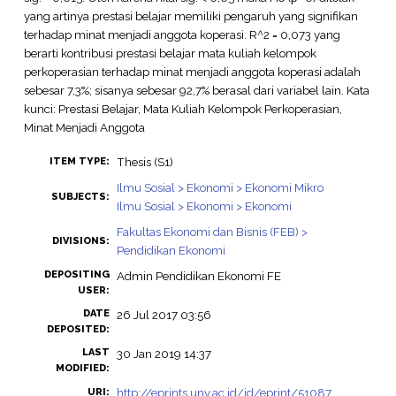
yang artinya prestasi belajar memiliki pengaruh yang signifikan
terhadap minat menjadi anggota koperasi. R^2 = 0,073 yang
berarti kontribusi prestasi belajar mata kuliah kelompok
perkoperasian terhadap minat menjadi anggota koperasi adalah
sebesar 7,3%; sisanya sebesar 92,7% berasal dari variabel lain. Kata
kunci: Prestasi Belajar, Mata Kuliah Kelompok Perkoperasian,
Minat Menjadi Anggota
Thesis (S1)
ITEM TYPE:
Ilmu Sosial > Ekonomi > Ekonomi Mikro
SUBJECTS:
Ilmu Sosial > Ekonomi > Ekonomi
Fakultas Ekonomi dan Bisnis (FEB) >
DIVISIONS:
Pendidikan Ekonomi
DEPOSITING
Admin Pendidikan Ekonomi FE
USER:
DATE
26 Jul 2017 03:56
DEPOSITED:
LAST
30 Jan 2019 14:37
MODIFIED:
http://eprints.uny.ac.id/id/eprint/51087
URI: