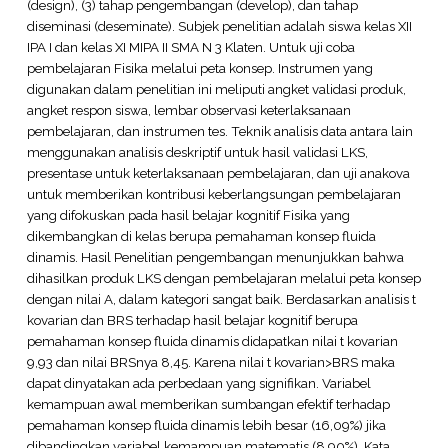
(design), (3) tahap pengembangan (develop), dan tahap
diseminasi (deseminate). Subjek penelitian adalah siswa kelas XII
IPA I dan kelas XI MIPA II SMA N 3 Klaten. Untuk uji coba
pembelajaran Fisika melalui peta konsep. Instrumen yang
digunakan dalam penelitian ini meliputi angket validasi produk,
angket respon siswa, lembar observasi keterlaksanaan
pembelajaran, dan instrumen tes. Teknik analisis data antara lain
menggunakan analisis deskriptif untuk hasil validasi LKS,
presentase untuk keterlaksanaan pembelajaran, dan uji anakova
untuk memberikan kontribusi keberlangsungan pembelajaran
yang difokuskan pada hasil belajar kognitif Fisika yang
dikembangkan di kelas berupa pemahaman konsep fluida
dinamis. Hasil Penelitian pengembangan menunjukkan bahwa
dihasilkan produk LKS dengan pembelajaran melalui peta konsep
dengan nilai A, dalam kategori sangat baik. Berdasarkan analisis t
kovarian dan BRS terhadap hasil belajar kognitif berupa
pemahaman konsep fluida dinamis didapatkan nilai t kovarian
9,93 dan nilai BRSnya 8,45. Karena nilai t kovarian>BRS maka
dapat dinyatakan ada perbedaan yang signifikan. Variabel
kemampuan awal memberikan sumbangan efektif terhadap
pemahaman konsep fluida dinamis lebih besar (16,09%) jika
dibandingkan variabel kemampuan matematis (8,90%). Kata