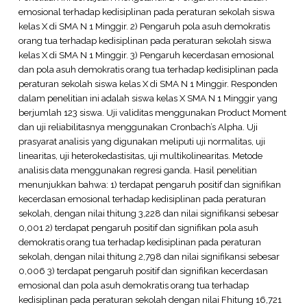
emosional terhadap kedisiplinan pada peraturan sekolah siswa
kelas X di SMA N 1 Minggir. 2) Pengaruh pola asuh demokratis
orang tua terhadap kedisiplinan pada peraturan sekolah siswa
kelas X di SMA N 1 Minggir. 3) Pengaruh kecerdasan emosional
dan pola asuh demokratis orang tua terhadap kedisiplinan pada
peraturan sekolah siswa kelas X di SMA N 1 Minggir. Responden
dalam penelitian ini adalah siswa kelas X SMA N 1 Minggir yang
berjumlah 123 siswa. Uji validitas menggunakan Product Moment
dan uji reliabilitasnya menggunakan Cronbach’s Alpha. Uji
prasyarat analisis yang digunakan meliputi uji normalitas, uji
linearitas, uji heterokedastisitas, uji multikolinearitas. Metode
analisis data menggunakan regresi ganda. Hasil penelitian
menunjukkan bahwa: 1) terdapat pengaruh positif dan signifikan
kecerdasan emosional terhadap kedisiplinan pada peraturan
sekolah, dengan nilai thitung 3,228 dan nilai signifikansi sebesar
0,001 2) terdapat pengaruh positif dan signifikan pola asuh
demokratis orang tua terhadap kedisiplinan pada peraturan
sekolah, dengan nilai thitung 2,798 dan nilai signifikansi sebesar
0,006 3) terdapat pengaruh positif dan signifikan kecerdasan
emosional dan pola asuh demokratis orang tua terhadap
kedisiplinan pada peraturan sekolah dengan nilai Fhitung 16,721