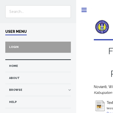
Toggle
USER MENU
LOGIN
F
HOME
ABOUT
Novianti, W
BROWSE
Kabupaten 
HELP
Tex
tesi