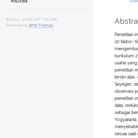
Dow
POLICIES
Abstra
© 2012 -
2026 UPT. TIK UNY
Powered by
APW Themes
.
Penelitian 
(2) faktor
mengembang
kurikulum 
usaha yang
penelitian 
terdiri ata
Sayegan, d
observasi p
penelitian 
data, reduks
sebagai ber
Yogyakarta,
menyebabka
sesuai saat