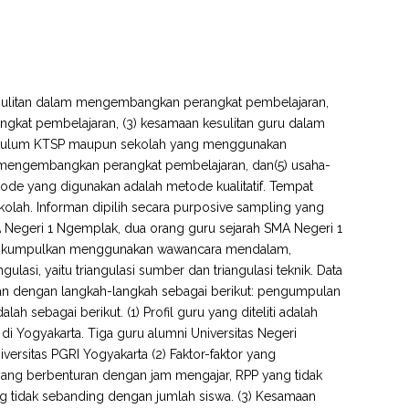
kesulitan dalam mengembangkan perangkat pembelajaran,
gkat pembelajaran, (3) kesamaan kesulitan guru dalam
ikulum KTSP maupun sekolah yang menggunakan
m mengembangkan perangkat pembelajaran, dan(5) usaha-
de yang digunakan adalah metode kualitatif. Tempat
kolah. Informan dipilih secara purposive sampling yang
MA Negeri 1 Ngemplak, dua orang guru sejarah SMA Negeri 1
an dikumpulkan menggunakan wawancara mendalam,
lasi, yaitu triangulasi sumber dan triangulasi teknik. Data
man dengan langkah-langkah sebagai berikut: pengumpulan
alah sebagai berikut. (1) Profil guru yang diteliti adalah
 di Yogyakarta. Tiga guru alumni Universitas Negeri
iversitas PGRI Yogyakarta (2) Faktor-faktor yang
ang berbenturan dengan jam mengajar, RPP yang tidak
ang tidak sebanding dengan jumlah siswa. (3) Kesamaan