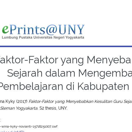
aktor-Faktor yang Menyeba
Sejarah dalam Mengemba
Pembelajaran di Kabupaten
ina Kyky
(2017)
Faktor-Faktor yang Menyebabkan Kesulitan Guru Se
Sleman Yogyakarta.
S2 thesis, UNY.
t
s-wina-kyky-novianti-15718251007.swf