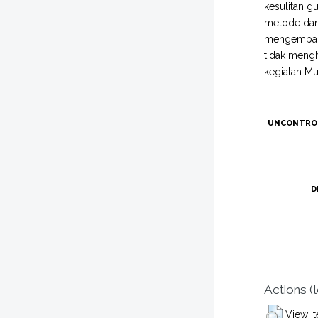
kesulitan 
metode dan 
mengembang
tidak mengh
kegiatan Mu
UNCONTRO
D
Actions (
View I