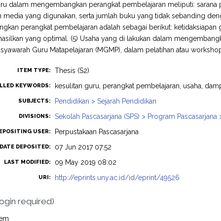
guru dalam mengembangkan perangkat pembelajaran meliputi: sarana 
media yang digunakan, serta jumlah buku yang tidak sebanding denga
kan perangkat pembelajaran adalah sebagai berikut: ketidaksiapan
asilkan yang optimal. (5) Usaha yang di lakukan dalam mengembangk
syawarah Guru Matapelajaran (MGMP), dalam pelatihan atau workshop
Thesis (S2)
ITEM TYPE:
kesulitan guru, perangkat pembelajaran, usaha, dam
LLED KEYWORDS:
Pendidikan > Sejarah Pendidikan
SUBJECTS:
Sekolah Pascasarjana (SPS) > Program Pascasarjana 
DIVISIONS:
Perpustakaan Pascasarjana
EPOSITING USER:
07 Jun 2017 07:52
DATE DEPOSITED:
09 May 2019 08:02
LAST MODIFIED:
http://eprints.uny.ac.id/id/eprint/49526
URI:
login required)
tem