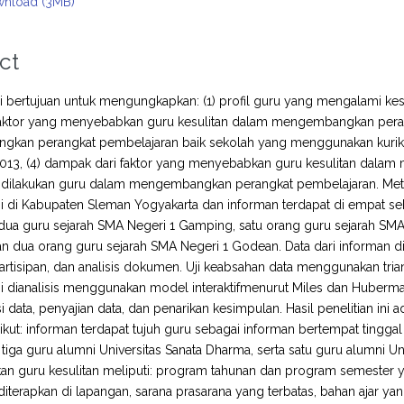
nload (3MB)
ct
ini bertujuan untuk mengungkapkan: (1) profil guru yang mengalami 
– faktor yang menyebabkan guru kesulitan dalam mengembangkan peran
kan perangkat pembelajaran baik sekolah yang menggunakan kur
2013, (4) dampak dari faktor yang menyebabkan guru kesulitan dala
 dilakukan guru dalam mengembangkan perangkat pembelajaran. Meto
ini di Kabupaten Sleman Yogyakarta dan informan terdapat di empat se
s: dua guru sejarah SMA Negeri 1 Gamping, satu orang guru sejarah S
an dua orang guru sejarah SMA Negeri 1 Godean. Data dari inform
artisipan, dan analisis dokumen. Uji keabsahan data menggunakan triangu
ini dianalisis menggunakan model interaktifmenurut Miles dan Huber
i data, penyajian data, dan penarikan kesimpulan. Hasil penelitian ini ad
ikut: informan terdapat tujuh guru sebagai informan bertempat tinggal
 tiga guru alumni Universitas Sanata Dharma, serta satu guru alumni Un
n guru kesulitan meliputi: program tahunan dan program semester y
 diterapkan di lapangan, sarana prasarana yang terbatas, bahan ajar y