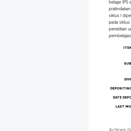
belajar IPS
pratindakan
siklus I di
pada siklus
penelitian 
pembelajara
ITE
SUB
DIV
DEPOSITIN
DATE DEP
LAST MO
Actions (