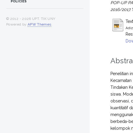
POLICIES
POP-UP P
2016/2017.
© 2012 -
2026 UPT. TIK UNY
Tex
Powered by
APW Themes
.
Adiz
Res
Dow
Abstra
Penelitian 
Kecamatan D
Tindakan Ke
siswa. Mode
observasi, 
kuantitatif 
menggunaka
berbeda-be
kelompok m