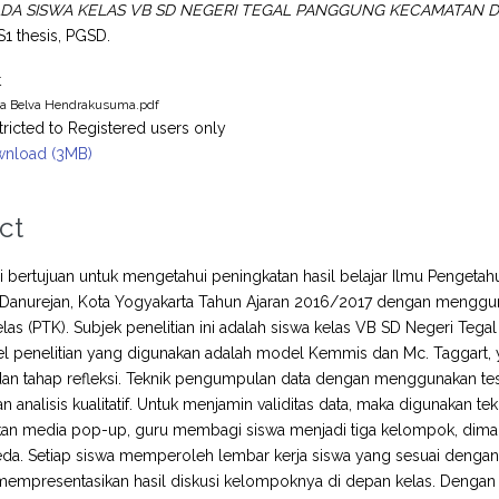
ADA SISWA KELAS VB SD NEGERI TEGAL PANGGUNG KECAMATAN
S1 thesis, PGSD.
t
a Belva Hendrakusuma.pdf
tricted to Registered users only
nload (3MB)
ct
ini bertujuan untuk mengetahui peningkatan hasil belajar Ilmu Pengeta
anurejan, Kota Yogyakarta Tahun Ajaran 2016/2017 dengan menggunak
las (PTK). Subjek penelitian ini adalah siswa kelas VB SD Negeri Te
l penelitian yang digunakan adalah model Kemmis dan Mc. Taggart, ya
dan tahap refleksi. Teknik pengumpulan data dengan menggunakan tes. 
dan analisis kualitatif. Untuk menjamin validitas data, maka digunakan 
n media pop-up, guru membagi siswa menjadi tiga kelompok, dim
da. Setiap siswa memperoleh lembar kerja siswa yang sesuai dengan
empresentasikan hasil diskusi kelompoknya di depan kelas. Denga