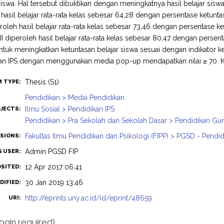
 siswa. Hal tersebut dibuktikan dengan meningkatnya hasil belajar sisw
 hasil belajar rata-rata kelas sebesar 64,28 dengan persentase ketunt
peroleh hasil belajar rata-rata kelas sebesar 73,46 dengan persentase 
 II diperoleh hasil belajar rata-rata kelas sebesar 80,47 dengan persent
untuk meningkatkan ketuntasan belajar siswa sesuai dengan indikator k
n IPS dengan menggunakan media pop-up mendapatkan nilai ≥ 70. Kat
Thesis (S1)
M TYPE:
Pendidikan > Media Pendidikan
Ilmu Sosial > Pendidikan IPS
JECTS:
Pendidikan > Pra Sekolah dan Sekolah Dasar > Pendidikan Gu
Fakultas Ilmu Pendidikan dan Psikologi (FIPP) > PGSD - Pendi
ISIONS:
Admin PGSD FIP
G USER:
12 Apr 2017 06:41
OSITED:
30 Jan 2019 13:46
DIFIED:
http://eprints.uny.ac.id/id/eprint/48659
URI:
login required)