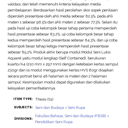
validasi, dan telah memenuhi kriteria kelayakan media
pembelajaran. Berdasarkan hasil perolehan skor aspek penilaian
diperoleh presentase oleh ahli media sebesar 82,5%, pada ahli
materi 1 sebesar 96,5% dan ahli materi 2 sebesar 77,3%. Selain itu
pada hasil uji coba kelompok besar tahap pertama memperoleh
hasil presentase sebesar 83,2%, uji coba kelompok besar tahap
kedua memperoleh hasil presentase sebesar 84,3%, dan uji coba
kelompok besar tahap ketiga memperoleh hasil presentase
sebesar 85,2%. Produk akhir berupa modul Modul Seni Lukis
Aquarel yaitu modul lengkap (Self Contained), berukuran
kuarto/A4 (210 mm x 297 mm) dengan ketebalan kertas sampul
230gr dan isi modul menggunakan kertas HVS 80gr disajikan
secara portrait berisi 48 halaman isi materi dan 2 halaman
sampul. Kesimpulan modul dapat digunakan dan dilakukan
kelayakan pemanfaatannya.
Thesis (S1)
ITEM TYPE:
Seni dan Budaya > Seni Rupa
SUBJECTS:
Fakultas Bahasa, Seni dan Budaya (FBSB) >
DIVISIONS:
Pendidikan Seni Rupa