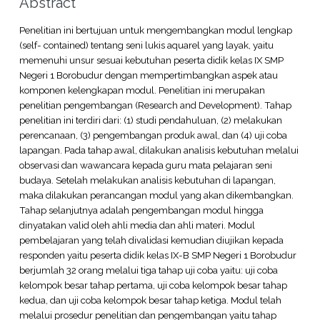
Abstract
Penelitian ini bertujuan untuk mengembangkan modul lengkap
(self- contained) tentang seni lukis aquarel yang layak, yaitu
memenuhi unsur sesuai kebutuhan peserta didik kelas IX SMP
Negeri 1 Borobudur dengan mempertimbangkan aspek atau
komponen kelengkapan modul. Penelitian ini merupakan
penelitian pengembangan (Research and Development). Tahap
penelitian ini terdiri dari: (1) studi pendahuluan, (2) melakukan
perencanaan, (3) pengembangan produk awal, dan (4) uji coba
lapangan. Pada tahap awal, dilakukan analisis kebutuhan melalui
observasi dan wawancara kepada guru mata pelajaran seni
budaya. Setelah melakukan analisis kebutuhan di lapangan,
maka dilakukan perancangan modul yang akan dikembangkan.
Tahap selanjutnya adalah pengembangan modul hingga
dinyatakan valid oleh ahli media dan ahli materi. Modul
pembelajaran yang telah divalidasi kemudian diujikan kepada
responden yaitu peserta didik kelas IX-B SMP Negeri 1 Borobudur
berjumlah 32 orang melalui tiga tahap uji coba yaitu: uji coba
kelompok besar tahap pertama, uji coba kelompok besar tahap
kedua, dan uji coba kelompok besar tahap ketiga. Modul telah
melalui prosedur penelitian dan pengembangan yaitu tahap