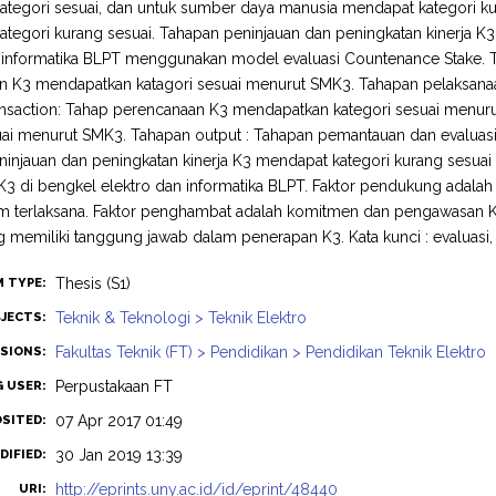
ategori sesuai, dan untuk sumber daya manusia mendapat kategori k
tegori kurang sesuai. Tahapan peninjauan dan peningkatan kinerja K3
n informatika BLPT menggunakan model evaluasi Countenance Stake. 
n K3 mendapatkan katagori sesuai menurut SMK3. Tahapan pelaksana
ansaction: Tahap perencanaan K3 mendapatkan kategori sesuai menur
uai menurut SMK3. Tahapan output : Tahapan pemantauan dan evaluas
injauan dan peningkatan kinerja K3 mendapat kategori kurang sesua
3 di bengkel elektro dan informatika BLPT. Faktor pendukung adalah 
m terlaksana. Faktor penghambat adalah komitmen dan pengawasan K3
 memiliki tanggung jawab dalam penerapan K3. Kata kunci : evaluasi
Thesis (S1)
M TYPE:
Teknik & Teknologi > Teknik Elektro
JECTS:
Fakultas Teknik (FT) > Pendidikan > Pendidikan Teknik Elektro
ISIONS:
Perpustakaan FT
G USER:
07 Apr 2017 01:49
OSITED:
30 Jan 2019 13:39
DIFIED:
http://eprints.uny.ac.id/id/eprint/48440
URI: