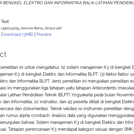
 DI BENGKEL ELEKTRO DAN INFORMATIKA BALAI LATIHAN PENDIDIK
Text
13501241053_Karunia Ratna_Skripsi.pdf
Download (3MB)
|
Preview
ct
 penelitian ini untuk mengetahui: (1) sistem manajemen K3 di bengkel
jemen K3 di bengkel Elektro dan Informatika BLPT. (3) faktor-fakt
ktro dan Informatika BLPT. Jenis penelitian ini merupakan penelitian
asi ini menggunakan tiga tahapan yaitu tahapan Antecedents (masukan), t
Balai Latihan Pendidikan Teknik (BLPT) Yogyakarta pada bulan Novembe
ro dan Informatika, 10 instruktur, dan 45 peserta diklat di bengkel Ele
ancara dan dokumentasi. Teknik validasi isi instrumen penelitian dengan
 rumus alpha cronbach. Analisis data yang digunakan menggunakan teknik
menunjukan bahwa: Sistem manajemen K3 di bengkel Elektro dan Infor
esuai. Tahapan perencanaan K3 mendapat kategori sesuai dengan SMK3