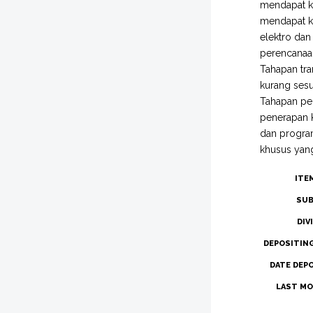
mendapat k
mendapat ka
elektro da
perencanaa
Tahapan tr
kurang ses
Tahapan pen
penerapan K
dan progra
khusus yang
ITE
SUB
DIV
DEPOSITIN
DATE DEP
LAST MO