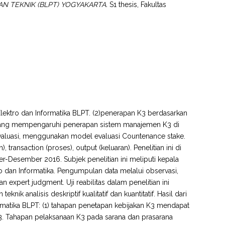
AN TEKNIK (BLPT) YOGYAKARTA.
S1 thesis, Fakultas
 Elektro dan Informatika BLPT. (2)penerapan K3 berdasarkan
or yang mempengaruhi penerapan sistem manajemen K3 di
 evaluasi, menggunakan model evaluasi Countenance stake.
ransaction (proses), output (keluaran). Penelitian ini di
r-Desember 2016. Subjek penelitian ini meliputi kepala
ktro dan Informatika. Pengumpulan data melalui observasi,
 expert judgment. Uji reabilitas dalam penelitian ini
 analisis deskriptif kualitatif dan kuantitatif. Hasil dari
matika BLPT: (1) tahapan penetapan kebijakan K3 mendapat
. Tahapan pelaksanaan K3 pada sarana dan prasarana