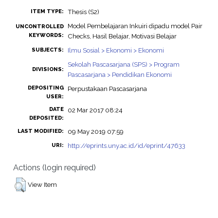
Thesis (S2)
ITEM TYPE:
Model Pembelajaran Inkuiri dipadu model Pair
UNCONTROLLED
KEYWORDS:
Checks, Hasil Belajar, Motivasi Belajar
Ilmu Sosial > Ekonomi > Ekonomi
SUBJECTS:
Sekolah Pascasarjana (SPS) > Program
DIVISIONS:
Pascasarjana > Pendidikan Ekonomi
DEPOSITING
Perpustakaan Pascasarjana
USER:
DATE
02 Mar 2017 08:24
DEPOSITED:
09 May 2019 07:59
LAST MODIFIED:
http://eprints.uny.ac.id/id/eprint/47633
URI:
Actions (login required)
View Item