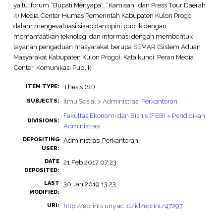
yaitu: forum “Bupati Menyapa”, “Kamisan” dan Press Tour Daerah.
4) Media Center Humas Pemerintah Kabupaten Kulon Progo
dalam mengevaluasi sikap dan opini publik dengan
memanfaatkan teknologi dan informasi dengan membentuk
layanan pengaduan masyarakat berupa SEMAR (Sistem Aduan
Masyarakat Kabupaten Kulon Progo). Kata kunci: Peran Media
Center, Komunikasi Publik
Thesis (S1)
ITEM TYPE:
Ilmu Sosial > Administrasi Perkantoran
SUBJECTS:
Fakultas Ekonomi dan Bisnis (FEB) > Pendidikan
DIVISIONS:
Administrasi
DEPOSITING
Administrasi Perkantoran
USER:
DATE
21 Feb 2017 07:23
DEPOSITED:
LAST
30 Jan 2019 13:23
MODIFIED:
http://eprints.uny.ac.id/id/eprint/47297
URI: