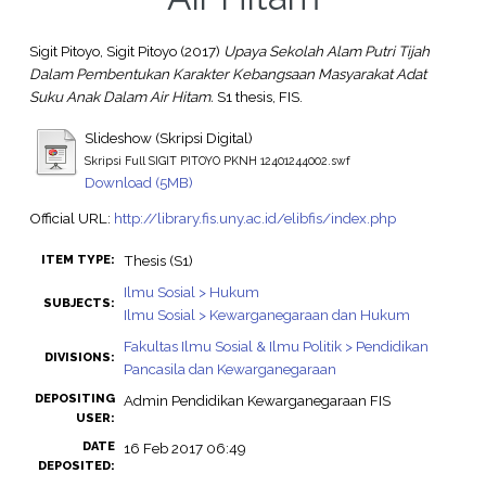
Sigit Pitoyo, Sigit Pitoyo
(2017)
Upaya Sekolah Alam Putri Tijah
Dalam Pembentukan Karakter Kebangsaan Masyarakat Adat
Suku Anak Dalam Air Hitam.
S1 thesis, FIS.
Slideshow (Skripsi Digital)
Skripsi Full SIGIT PITOYO PKNH 12401244002.swf
Download (5MB)
Official URL:
http://library.fis.uny.ac.id/elibfis/index.php
Thesis (S1)
ITEM TYPE:
Ilmu Sosial > Hukum
SUBJECTS:
Ilmu Sosial > Kewarganegaraan dan Hukum
Fakultas Ilmu Sosial & Ilmu Politik > Pendidikan
DIVISIONS:
Pancasila dan Kewarganegaraan
DEPOSITING
Admin Pendidikan Kewarganegaraan FIS
USER:
DATE
16 Feb 2017 06:49
DEPOSITED: