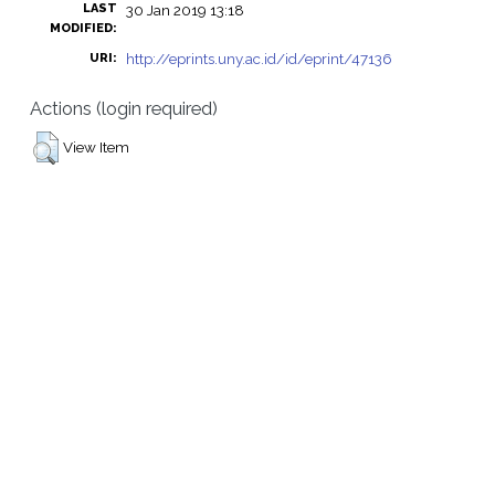
LAST
30 Jan 2019 13:18
MODIFIED:
http://eprints.uny.ac.id/id/eprint/47136
URI:
Actions (login required)
View Item