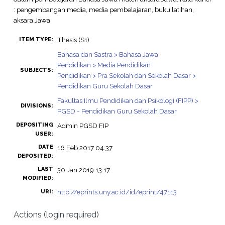
: pengembangan media, media pembelajaran, buku latihan,
aksara Jawa
Thesis (S1)
ITEM TYPE:
Bahasa dan Sastra > Bahasa Jawa
Pendidikan > Media Pendidikan
SUBJECTS:
Pendidikan > Pra Sekolah dan Sekolah Dasar >
Pendidikan Guru Sekolah Dasar
Fakultas Ilmu Pendidikan dan Psikologi (FIPP) >
DIVISIONS:
PGSD - Pendidikan Guru Sekolah Dasar
DEPOSITING
Admin PGSD FIP
USER:
DATE
16 Feb 2017 04:37
DEPOSITED:
LAST
30 Jan 2019 13:17
MODIFIED:
http://eprints.uny.ac.id/id/eprint/47113
URI:
Actions (login required)