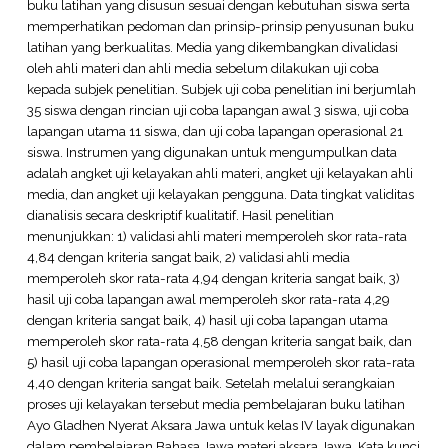
buku latihan yang disusun sesuai dengan kebutuhan siswa serta
memperhatikan pedoman dan prinsip-prinsip penyusunan buku
latihan yang berkualitas. Media yang dikembangkan divalidasi
oleh ahli materi dan ahli media sebelum dilakukan uji coba
kepada subjek penelitian. Subjek uji coba penelitian ini berjumlah
35 siswa dengan rincian uji coba lapangan awal 3 siswa, uji coba
lapangan utama 11 siswa, dan uji coba lapangan operasional 21
siswa. Instrumen yang digunakan untuk mengumpulkan data
adalah angket uji kelayakan ahli materi, angket uji kelayakan ahli
media, dan angket uji kelayakan pengguna. Data tingkat validitas
dianalisis secara deskriptif kualitatif. Hasil penelitian
menunjukkan: 1) validasi ahli materi memperoleh skor rata-rata
4,84 dengan kriteria sangat baik, 2) validasi ahli media
memperoleh skor rata-rata 4,94 dengan kriteria sangat baik, 3)
hasil uji coba lapangan awal memperoleh skor rata-rata 4,29
dengan kriteria sangat baik, 4) hasil uji coba lapangan utama
memperoleh skor rata-rata 4,58 dengan kriteria sangat baik, dan
5) hasil uji coba lapangan operasional memperoleh skor rata-rata
4,40 dengan kriteria sangat baik. Setelah melalui serangkaian
proses uji kelayakan tersebut media pembelajaran buku latihan
Ayo Gladhen Nyerat Aksara Jawa untuk kelas IV layak digunakan
dalam pembelajaran Bahasa Jawa materi aksara Jawa. Kata kunci