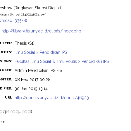
deshow (Ringkasan Skripsi Digital)
kasan Skripsi 12416241024.swf
nload (335kB)
:
http://library.fis.uny.ac.id/elibfis/index.php
Thesis (S1)
M TYPE:
Ilmu Sosial > Pendidikan IPS
JECTS:
Fakultas Ilmu Sosial & Ilmu Politik > Pendidikan IPS
ISIONS:
Admin Pendidikan IPS FIS
G USER:
08 Feb 2017 00:28
OSITED:
30 Jan 2019 13:14
DIFIED:
http://eprints.uny.ac.id/id/eprint/46923
URI:
login required)
tem