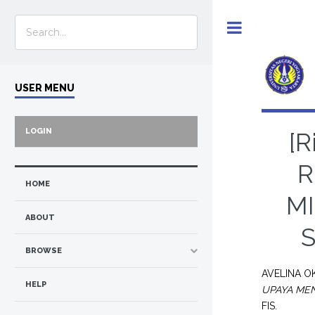
Toggle
USER MENU
LOGIN
[
R
HOME
M
ABOUT
S
BROWSE
AVELINA OK
HELP
UPAYA MEN
FIS.