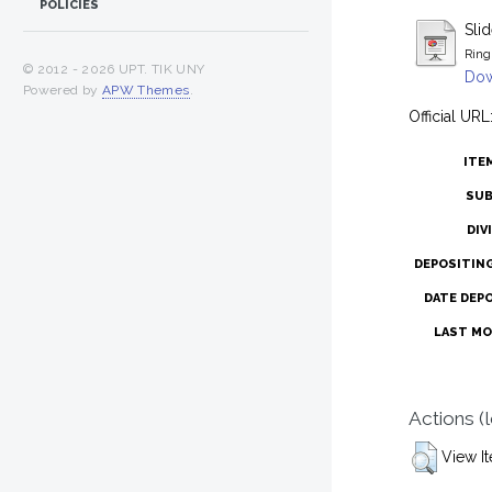
POLICIES
Sli
Ring
© 2012 -
2026 UPT. TIK UNY
Dow
Powered by
APW Themes
.
Official URL
ITE
SUB
DIV
DEPOSITIN
DATE DEP
LAST MO
Actions (
View I