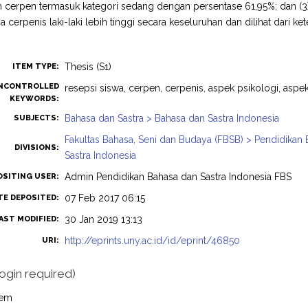
erpen termasuk kategori sedang dengan persentase 61,95%; dan (3) 
a cerpenis laki-laki lebih tinggi secara keseluruhan dan dilihat dari
Thesis (S1)
ITEM TYPE:
NCONTROLLED
resepsi siswa, cerpen, cerpenis, aspek psikologi, aspe
KEYWORDS:
Bahasa dan Sastra > Bahasa dan Sastra Indonesia
SUBJECTS:
Fakultas Bahasa, Seni dan Budaya (FBSB) > Pendidikan
DIVISIONS:
Sastra Indonesia
Admin Pendidikan Bahasa dan Sastra Indonesia FBS
OSITING USER:
07 Feb 2017 06:15
TE DEPOSITED:
30 Jan 2019 13:13
AST MODIFIED:
http://eprints.uny.ac.id/id/eprint/46850
URI:
login required)
tem