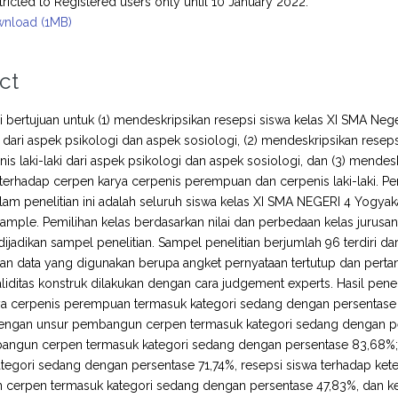
tricted to Registered users only until 10 January 2022.
nload (1MB)
ct
ini bertujuan untuk (1) mendeskripsikan resepsi siswa kelas XI SMA Ne
ari aspek psikologi dan aspek sosiologi, (2) mendeskripsikan resep
nis laki-laki dari aspek psikologi dan aspek sosiologi, dan (3) mende
terhadap cerpen karya cerpenis perempuan dan cerpenis laki-laki. Peneli
lam penelitian ini adalah seluruh siswa kelas XI SMA NEGERI 4 Yogya
ample. Pemilihan kelas berdasarkan nilai dan perbedaan kelas jurusan. 
dijadikan sampel penelitian. Sampel penelitian berjumlah 96 terdiri da
 data yang digunakan berupa angket pernyataan tertutup dan pertanya
aliditas konstruk dilakukan dengan cara judgement experts. Hasil pene
a cerpenis perempuan termasuk kategori sedang dengan persentase 7
dengan unsur pembangun cerpen termasuk kategori sedang dengan per
ngun cerpen termasuk kategori sedang dengan persentase 83,68%; (2)
tegori sedang dengan persentase 71,74%, resepsi siswa terhadap kete
cerpen termasuk kategori sedang dengan persentase 47,83%, dan ket