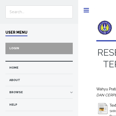
Toggle
USER MENU
LOGIN
RES
TE
HOME
ABOUT
Wahyu Prati
BROWSE
DAN CERPEN
HELP
Tex
SKRI