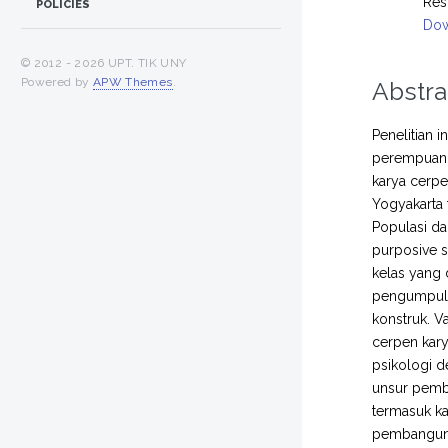
Res
POLICIES
Dow
© 2012 -
2026 UPT. TIK UNY
Powered by
APW Themes
.
Abstra
Penelitian 
perempuan d
karya cerpe
Yogyakarta 
Populasi da
purposive s
kelas yang 
pengumpulan
konstruk. V
cerpen kary
psikologi 
unsur pemba
termasuk ka
pembangun 