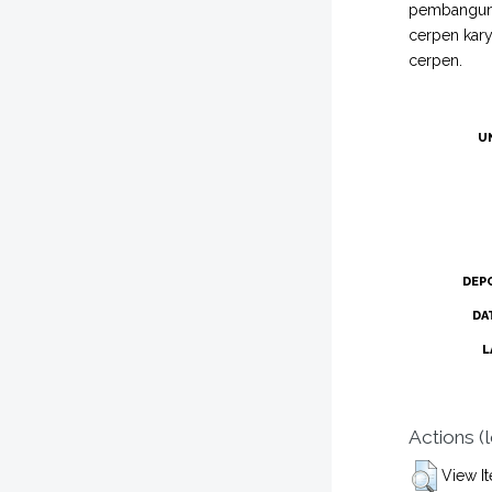
pembangun c
cerpen kary
cerpen.
U
DEP
DA
L
Actions (
View I