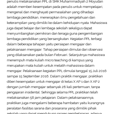
penulis melaksanakan PPL di SMK Muhammadiyah 2 Moyudan
adalah memberi kesempatan pada penulis untuk mempelajari,
mengenal dan menghayati permasalahan yang dihadapi
lembaga pendidikan, menerapkan ilmu pengetahuan dan
keterampilan yang dimiliki ke dalam kehidupan nyata. Mahasiswa
juga dapat belajar dari lembaga sekolah sekaligus dapat
menyumbangkan pemikiran dan tenaga guna pengembangan
lembaga pendidikan yang bersangkutan. Kegiatan PPL terbagi
dalam beberapa tahapan yaitu persiapan mengajar dan
pelaksanaan mengajar. Tahap persiapan dimulai dari observasi
yang dilaksanakan pada bulan Februari. Selanjutnya mahasiswa
menempuh mata kuliah micro teaching di kampus yang
merupakan mata kuliah untuk melatih mahasiswa dalam
mengajar. Pelaksanaan kegiatan PPL dimulai tanggal 15 Juli 2016
sampai 15 September 2016. Dalam praktik mengajar, praktikan
diberi kesempatan untuk mengajar di kelas X AP 1 dan X AP 2
dengan jumlah mengajar sebanyak 28 kali pertemuan, tanpa
pengajaran insidental. Sehingga selama PPL praktikan telah
melaksanakan 56 jam pelajaran. Dalam pelaksanaannya,
praktikan juga mengalami beberapa hambatan yaitu kurangnya
peralatan fasilitas sarana dan prasarana yang dimiliki pihak
sekolah yang dapat mendukung proses pembelajaran, adanya