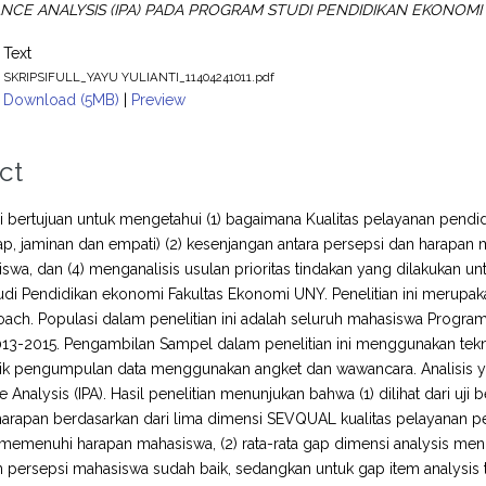
CE ANALYSIS (IPA) PADA PROGRAM STUDI PENDIDIKAN EKONOMI
Text
SKRIPSIFULL_YAYU YULIANTI_11404241011.pdf
Download (5MB)
|
Preview
ct
ini bertujuan untuk mengetahui (1) bagaimana Kualitas pelayanan pendi
p, jaminan dan empati) (2) kesenjangan antara persepsi dan harapan 
swa, dan (4) menganalisis usulan prioritas tindakan yang dilakukan u
di Pendidikan ekonomi Fakultas Ekonomi UNY. Penelitian ini merupakan
ach. Populasi dalam penelitian ini adalah seluruh mahasiswa Progr
013-2015. Pengambilan Sampel dalam penelitian ini menggunakan tek
nik pengumpulan data menggunakan angket dan wawancara. Analisis y
Analysis (IPA). Hasil penelitian menunjukan bahwa (1) dilihat dari uji 
harapan berdasarkan dari lima dimensi SEVQUAL kualitas pelayanan 
memenuhi harapan mahasiswa, (2) rata-rata gap dimensi analysis men
 persepsi mahasiswa sudah baik, sedangkan untuk gap item analysis ter