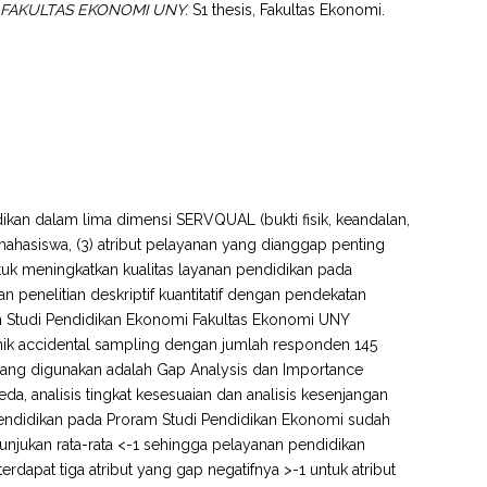
 FAKULTAS EKONOMI UNY.
S1 thesis, Fakultas Ekonomi.
dikan dalam lima dimensi SERVQUAL (bukti fisik, keandalan,
mahasiswa, (3) atribut pelayanan yang dianggap penting
ntuk meningkatkan kualitas layanan pendidikan pada
 penelitian deskriptif kuantitatif dengan pendekatan
am Studi Pendidikan Ekonomi Fakultas Ekonomi UNY
nik accidental sampling dengan jumlah responden 145
ang digunakan adalah Gap Analysis dan Importance
beda, analisis tingkat kesesuaian dan analisis kesenjangan
pendidikan pada Proram Studi Pendidikan Ekonomi sudah
unjukan rata-rata <-1 sehingga pelayanan pendidikan
dapat tiga atribut yang gap negatifnya >-1 untuk atribut