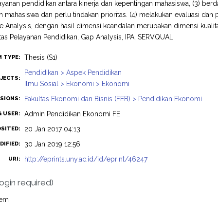
layanan pendidikan antara kinerja dan kepentingan mahasiswa, (3) ber
h mahasiswa dan perlu tindakan prioritas. (4) melakukan evaluasi dan
 Analysis, dengan hasil dimensi keandalan merupakan dimensi kualitas
itas Pelayanan Pendidikan, Gap Analysis, IPA, SERVQUAL
Thesis (S1)
M TYPE:
Pendidikan > Aspek Pendidikan
JECTS:
Ilmu Sosial > Ekonomi > Ekonomi
Fakultas Ekonomi dan Bisnis (FEB) > Pendidikan Ekonomi
ISIONS:
Admin Pendidikan Ekonomi FE
G USER:
20 Jan 2017 04:13
OSITED:
30 Jan 2019 12:56
DIFIED:
http://eprints.uny.ac.id/id/eprint/46247
URI:
login required)
tem