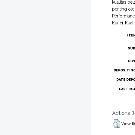
kualitas pe
penting ole
Performance
Kunci: Kual
ITE
SUB
DIV
DEPOSITIN
DATE DEP
LAST MO
Actions (
View I