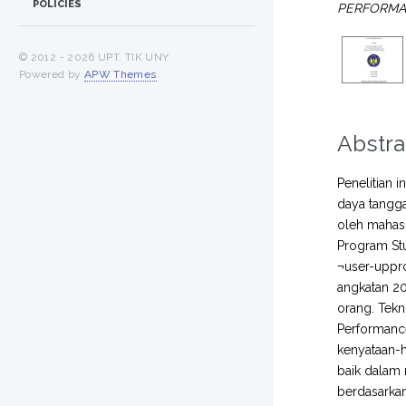
POLICIES
PERFORMAN
© 2012 -
2026 UPT. TIK UNY
Powered by
APW Themes
.
Abstra
Penelitian 
daya tangga
oleh mahasi
Program Stu
¬user-uppro
angkatan 2
orang. Tek
Performance 
kenyataan-
baik dalam 
berdasarkan