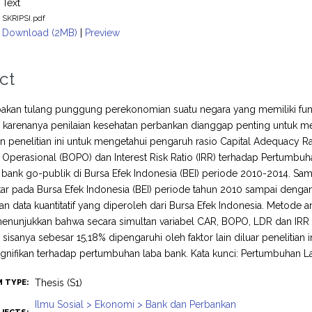
Text
SKRIPSI.pdf
Download (2MB)
|
Preview
ct
akan tulang punggung perekonomian suatu negara yang memiliki fung
eh karenanya penilaian kesehatan perbankan dianggap penting untuk
an penelitian ini untuk mengetahui pengaruh rasio Capital Adequacy Ra
Operasional (BOPO) dan Interest Risk Ratio (IRR) terhadap Pertumbu
bank go-publik di Bursa Efek Indonesia (BEI) periode 2010-2014. Sam
tar pada Bursa Efek Indonesia (BEI) periode tahun 2010 sampai dengan
an data kuantitatif yang diperoleh dari Bursa Efek Indonesia. Metode ana
 menunjukkan bahwa secara simultan variabel CAR, BOPO, LDR dan IR
sisanya sebesar 15,18% dipengaruhi oleh faktor lain diluar penelitian
gnifikan terhadap pertumbuhan laba bank. Kata kunci: Pertumbuhan L
Thesis (S1)
M TYPE:
Ilmu Sosial > Ekonomi > Bank dan Perbankan