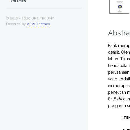
POLICIES
© 2012 -
2026 UPT. TIK UNY
Powered by
APW Themes
.
Abstra
Bank merup
defisit. Ol
tahun. Tuju
Pendapatan 
perusahaan 
yang terdaf
ini merupak
penelitian
84,82% dan 
pengaruh si
ITE