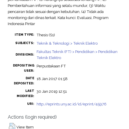
Pemberitahuan informasi yang selalu mundur, (3) Waktu
pencairan tidak sesuai dengan kebutuhan, (4) Tidak ada
monitoring dari dinas terkait. Kata kunci: Evaluasi, Program
Indonesia Pintar
Thesis (S1)
ITEM TYPE:
Teknik & Teknologi > Teknik Elektro
SUBJECTS:
Fakultas Teknik (FT) > Pendidikan > Pendidikan
DIVISIONS:
Teknik Elektro
DEPOSITING
Perpustakaan FT
USER:
DATE
18 Jan 2017 01:58
DEPOSITED:
LAST
30 Jan 2019 12:51
MODIFIED:
http://eprints.uny.ac.id/id/eprint/45976
URI:
Actions (login required)
View Item