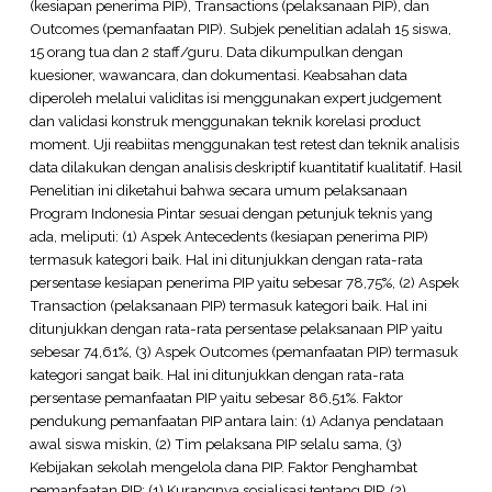
(kesiapan penerima PIP), Transactions (pelaksanaan PIP), dan
Outcomes (pemanfaatan PIP). Subjek penelitian adalah 15 siswa,
15 orang tua dan 2 staff/guru. Data dikumpulkan dengan
kuesioner, wawancara, dan dokumentasi. Keabsahan data
diperoleh melalui validitas isi menggunakan expert judgement
dan validasi konstruk menggunakan teknik korelasi product
moment. Uji reabiitas menggunakan test retest dan teknik analisis
data dilakukan dengan analisis deskriptif kuantitatif kualitatif. Hasil
Penelitian ini diketahui bahwa secara umum pelaksanaan
Program Indonesia Pintar sesuai dengan petunjuk teknis yang
ada, meliputi: (1) Aspek Antecedents (kesiapan penerima PIP)
termasuk kategori baik. Hal ini ditunjukkan dengan rata-rata
persentase kesiapan penerima PIP yaitu sebesar 78,75%, (2) Aspek
Transaction (pelaksanaan PIP) termasuk kategori baik. Hal ini
ditunjukkan dengan rata-rata persentase pelaksanaan PIP yaitu
sebesar 74,61%, (3) Aspek Outcomes (pemanfaatan PIP) termasuk
kategori sangat baik. Hal ini ditunjukkan dengan rata-rata
persentase pemanfaatan PIP yaitu sebesar 86,51%. Faktor
pendukung pemanfaatan PIP antara lain: (1) Adanya pendataan
awal siswa miskin, (2) Tim pelaksana PIP selalu sama, (3)
Kebijakan sekolah mengelola dana PIP. Faktor Penghambat
pemanfaatan PIP: (1) Kurangnya sosialisasi tentang PIP, (2)