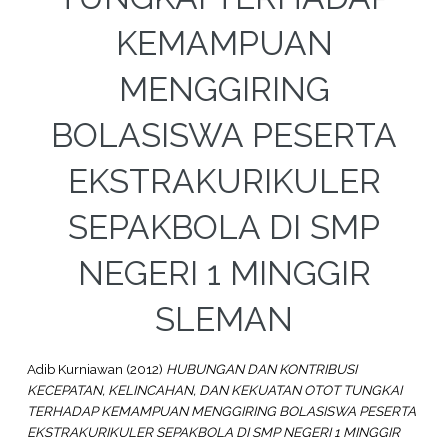
KEMAMPUAN
MENGGIRING
BOLASISWA PESERTA
EKSTRAKURIKULER
SEPAKBOLA DI SMP
NEGERI 1 MINGGIR
SLEMAN
Adib Kurniawan
(2012)
HUBUNGAN DAN KONTRIBUSI
KECEPATAN, KELINCAHAN, DAN KEKUATAN OTOT TUNGKAI
TERHADAP KEMAMPUAN MENGGIRING BOLASISWA PESERTA
EKSTRAKURIKULER SEPAKBOLA DI SMP NEGERI 1 MINGGIR