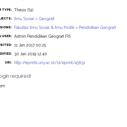
Thesis (S1)
M TYPE:
Ilmu Sosial > Geografi
JECTS:
Fakultas Ilmu Sosial & Ilmu Politik > Pendidikan Geografi
ISIONS:
Admin Pendidikan Geografi FIS
G USER:
11 Jan 2017 00:25
OSITED:
30 Jan 2019 12:40
DIFIED:
http://eprints.uny.ac.id/id/eprint/45651
URI:
login required)
tem