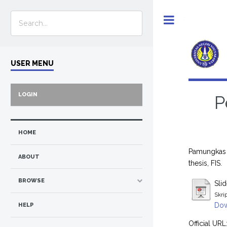
Toggle
USER MENU
LOGIN
P
HOME
Pamungkas A
ABOUT
thesis, FIS.
BROWSE
Slid
Skri
Dow
HELP
Official URL