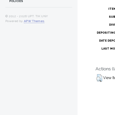
POLICIES
ITE
© 2012 -
2026 UPT. TIK UNY
SUB
Powered by
APW Themes
.
DIV
DEPOSITIN
DATE DEP
LAST MO
Actions (
View I