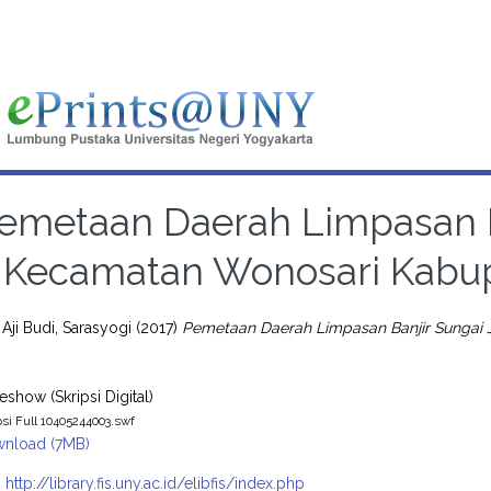
emetaan Daerah Limpasan Ba
Kecamatan Wonosari Kabu
ji Budi, Sarasyogi
(2017)
Pemetaan Daerah Limpasan Banjir Sungai 
eshow (Skripsi Digital)
psi Full 10405244003.swf
nload (7MB)
:
http://library.fis.uny.ac.id/elibfis/index.php