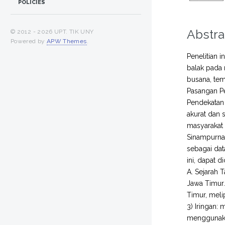
POLICIES
Abstra
© 2012 -
2026 UPT. TIK UNY
Powered by
APW Themes
.
Penelitian 
balak pada 
busana, tem
Pasangan Pe
Pendekatan 
akurat dan 
masyarakat 
Sinampurna 
sebagai dat
ini, dapat 
A. Sejarah 
Jawa Timur.
Timur, meli
3) Iringan:
menggunaka