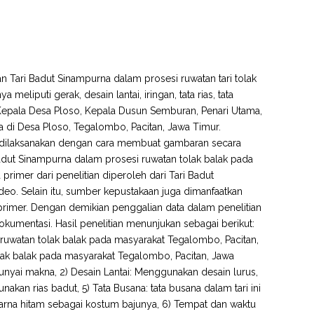
ian Tari Badut Sinampurna dalam prosesi ruwatan tari tolak
liputi gerak, desain lantai, iringan, tata rias, tata
h Kepala Desa Ploso, Kepala Dusun Semburan, Penari Utama,
a di Desa Ploso, Tegalombo, Pacitan, Jawa Timur.
atif dilaksanakan dengan cara membuat gambaran secara
 Badut Sinampurna dalam prosesi ruwatan tolak balak pada
 primer dari penelitian diperoleh dari Tari Badut
deo. Selain itu, sumber kepustakaan juga dimanfaatkan
rimer. Dengan demikian penggalian data dalam penelitian
okumentasi. Hasil penelitian menunjukan sebagai berikut:
 ruwatan tolak balak pada masyarakat Tegalombo, Pacitan,
lak balak pada masyarakat Tegalombo, Pacitan, Jawa
unyai makna, 2) Desain Lantai: Menggunakan desain lurus,
akan rias badut, 5) Tata Busana: tata busana dalam tari ini
rna hitam sebagai kostum bajunya, 6) Tempat dan waktu