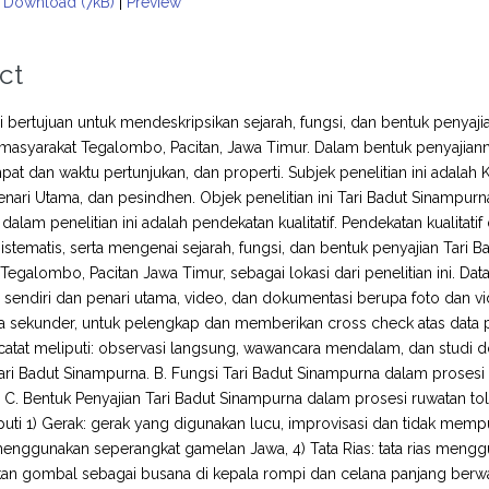
Download (7kB)
|
Preview
ct
ini bertujuan untuk mendeskripsikan sejarah, fungsi, dan bentuk penyaj
masyarakat Tegalombo, Pacitan, Jawa Timur. Dalam bentuk penyajiannya me
pat dan waktu pertunjukan, dan properti. Subjek penelitian ini adala
nari Utama, dan pesindhen. Objek penelitian ini Tari Badut Sinampurn
dalam penelitian ini adalah pendekatan kualitatif. Pendekatan kualit
sistematis, serta mengenai sejarah, fungsi, dan bentuk penyajian Tari
Tegalombo, Pacitan Jawa Timur, sebagai lokasi dari penelitian ini. Data
sendiri dan penari utama, video, dan dokumentasi berupa foto dan vi
a sekunder, untuk pelengkap dan memberikan cross check atas data p
dicatat meliputi: observasi langsung, wawancara mendalam, dan studi d
Tari Badut Sinampurna. B. Fungsi Tari Badut Sinampurna dalam prosesi
 C. Bentuk Penyajian Tari Badut Sinampurna dalam prosesi ruwatan to
puti 1) Gerak: gerak yang digunakan lucu, improvisasi dan tidak memp
 menggunakan seperangkat gamelan Jawa, 4) Tata Rias: tata rias menggun
n gombal sebagai busana di kepala rompi dan celana panjang berwa