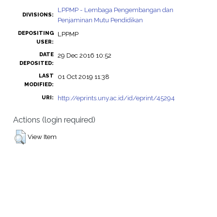
LPPMP - Lembaga Pengembangan dan
DIVISIONS:
Penjaminan Mutu Pendidikan
DEPOSITING
LPPMP
USER:
DATE
29 Dec 2016 10:52
DEPOSITED:
LAST
01 Oct 2019 11:38
MODIFIED:
http://eprints.uny.ac.id/id/eprint/45294
URI:
Actions (login required)
View Item