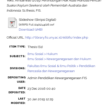
Yekti, Ambarwati
(2015)
Perlindungan Hak Asasi Manusia Pencari
Suaka (Asylum Seekers) oleh Pemerintah Australia dan
Indonesia.
S1 thesis, FIS.
Slideshow (Skripsi Digital)
SKRIPSI Full 10401244026.swf
Download (1MB)
Official URL:
http://library.fis.uny.ac.id/elibfis/index.php
Thesis (S1)
ITEM TYPE:
Ilmu Sosial > Hukum
SUBJECTS:
Ilmu Sosial > Kewarganegaraan dan Hukum
Fakultas Ilmu Sosial & Ilmu Politik > Pendidikan
DIVISIONS:
Pancasila dan Kewarganegaraan
DEPOSITING
Admin Pendidikan Kewarganegaraan FIS
USER:
DATE
23 Dec 2016 00:40
DEPOSITED:
LAST
30 Jan 2019 12:29
MODIFIED: