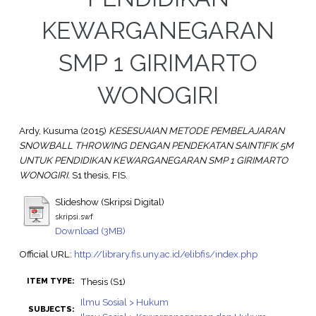
KEWARGANEGARAN
SMP 1 GIRIMARTO
WONOGIRI
Ardy, Kusuma
(2015)
KESESUAIAN METODE PEMBELAJARAN
SNOWBALL THROWING DENGAN PENDEKATAN SAINTIFIK 5M
UNTUK PENDIDIKAN KEWARGANEGARAN SMP 1 GIRIMARTO
WONOGIRI.
S1 thesis, FIS.
Slideshow (Skripsi Digital)
skripsi.swf
Download (3MB)
Official URL:
http://library.fis.uny.ac.id/elibfis/index.php
Thesis (S1)
ITEM TYPE:
Ilmu Sosial > Hukum
SUBJECTS: