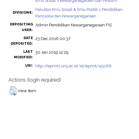
Ilmu Sosial > Kewarganegaraan dan Hukum
Fakultas Ilmu Sosial & Ilmu Politik > Pendidikan
DIVISIONS:
Pancasila dan Kewarganegaraan
DEPOSITING
Admin Pendidikan Kewarganegaraan FIS
USER:
DATE
23 Dec 2016 00:37
DEPOSITED:
LAST
30 Jan 2019 12:29
MODIFIED:
http://eprints.uny.ac.id/id/eprint/45066
URI:
Actions (login required)
View Item