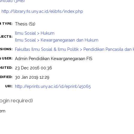
nload (3MB)
:
http://library.fis.uny.ac.id/elibfis/index.php
Thesis (S1)
M TYPE:
Ilmu Sosial > Hukum
JECTS:
Ilmu Sosial > Kewarganegaraan dan Hukum
Fakultas Ilmu Sosial & Ilmu Politik > Pendidikan Pancasila d
ISIONS:
Admin Pendidikan Kewarganegaraan FIS
G USER:
23 Dec 2016 00:36
OSITED:
30 Jan 2019 12:29
DIFIED:
http://eprints.uny.ac.id/id/eprint/45065
URI:
login required)
tem