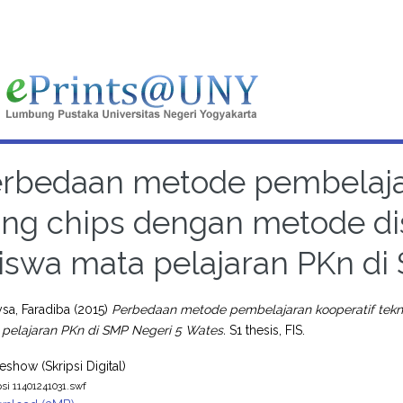
rbedaan metode pembelajar
ing chips dengan metode dis
iswa mata pelajaran PKn di
a, Faradiba
(2015)
Perbedaan metode pembelajaran kooperatif teknik
 pelajaran PKn di SMP Negeri 5 Wates.
S1 thesis, FIS.
eshow (Skripsi Digital)
psi 11401241031.swf