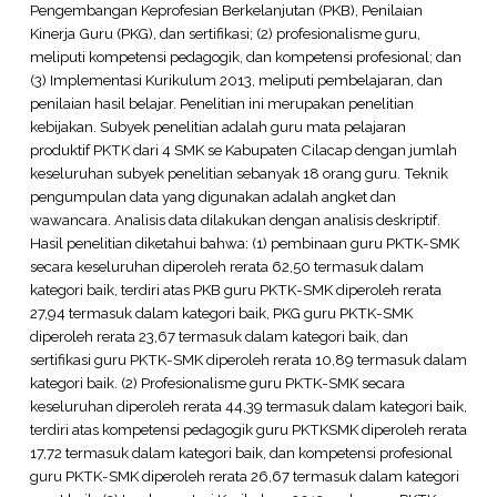
Pengembangan Keprofesian Berkelanjutan (PKB), Penilaian
Kinerja Guru (PKG), dan sertifikasi; (2) profesionalisme guru,
meliputi kompetensi pedagogik, dan kompetensi profesional; dan
(3) Implementasi Kurikulum 2013, meliputi pembelajaran, dan
penilaian hasil belajar. Penelitian ini merupakan penelitian
kebijakan. Subyek penelitian adalah guru mata pelajaran
produktif PKTK dari 4 SMK se Kabupaten Cilacap dengan jumlah
keseluruhan subyek penelitian sebanyak 18 orang guru. Teknik
pengumpulan data yang digunakan adalah angket dan
wawancara. Analisis data dilakukan dengan analisis deskriptif.
Hasil penelitian diketahui bahwa: (1) pembinaan guru PKTK-SMK
secara keseluruhan diperoleh rerata 62,50 termasuk dalam
kategori baik, terdiri atas PKB guru PKTK-SMK diperoleh rerata
27,94 termasuk dalam kategori baik, PKG guru PKTK-SMK
diperoleh rerata 23,67 termasuk dalam kategori baik, dan
sertifikasi guru PKTK-SMK diperoleh rerata 10,89 termasuk dalam
kategori baik. (2) Profesionalisme guru PKTK-SMK secara
keseluruhan diperoleh rerata 44,39 termasuk dalam kategori baik,
terdiri atas kompetensi pedagogik guru PKTKSMK diperoleh rerata
17,72 termasuk dalam kategori baik, dan kompetensi profesional
guru PKTK-SMK diperoleh rerata 26,67 termasuk dalam kategori