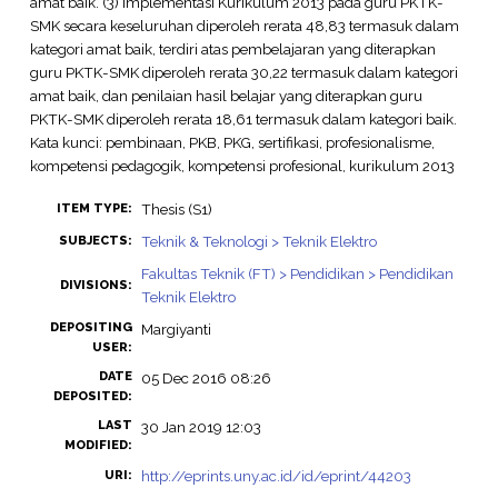
amat baik. (3) Implementasi Kurikulum 2013 pada guru PKTK-
SMK secara keseluruhan diperoleh rerata 48,83 termasuk dalam
kategori amat baik, terdiri atas pembelajaran yang diterapkan
guru PKTK-SMK diperoleh rerata 30,22 termasuk dalam kategori
amat baik, dan penilaian hasil belajar yang diterapkan guru
PKTK-SMK diperoleh rerata 18,61 termasuk dalam kategori baik.
Kata kunci: pembinaan, PKB, PKG, sertifikasi, profesionalisme,
kompetensi pedagogik, kompetensi profesional, kurikulum 2013
Thesis (S1)
ITEM TYPE:
Teknik & Teknologi > Teknik Elektro
SUBJECTS:
Fakultas Teknik (FT) > Pendidikan > Pendidikan
DIVISIONS:
Teknik Elektro
DEPOSITING
Margiyanti
USER:
DATE
05 Dec 2016 08:26
DEPOSITED:
LAST
30 Jan 2019 12:03
MODIFIED:
http://eprints.uny.ac.id/id/eprint/44203
URI: