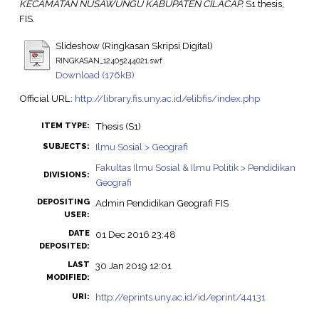
KECAMATAN NUSAWUNGU KABUPATEN CILACAP.
S1 thesis,
FIS.
Slideshow (Ringkasan Skripsi Digital)
RINGKASAN_12405244021.swf
Download (176kB)
Official URL:
http://library.fis.uny.ac.id/elibfis/index.php
Thesis (S1)
ITEM TYPE:
Ilmu Sosial > Geografi
SUBJECTS:
Fakultas Ilmu Sosial & Ilmu Politik > Pendidikan
DIVISIONS:
Geografi
DEPOSITING
Admin Pendidikan Geografi FIS
USER:
DATE
01 Dec 2016 23:48
DEPOSITED:
LAST
30 Jan 2019 12:01
MODIFIED:
http://eprints.uny.ac.id/id/eprint/44131
URI: