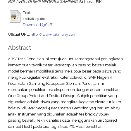
BOLAVOLI DI SMP NEGERI 4 GAMPING.
S1 thesis, FIK.
Text
abstrak 231.doc
Download (36kB)
Official URL:
http://www.pjkr_uny.com
Abstract
ABSTRAK Penelitian ini bertujuan untuk mengetahui peningkatan
kemampuan teknik dasar keterampilan passing bawah melalui
model bermain modifikasi tenis meja bola besar pada siswa yang
mengikuti kegiatan ekstrakurikuler bolavoli di SMP Negeri 4
Kecamatan Gamping Kabupaten Sleman. Penelitian ini
merupakan penelitian pra eksperimen dengan desain penelitian
One Group Pretest and Posttest Design. Subjek penelitian yang
digunakan adalah siswa yang mengikuti kegiatan ekstrakurikuler
bolavoli di SMP Negeri 4 Kecamatan Gamping yag berjumlah 27
anak. Instrumen yang digunakan adalah tes braddy volley
passing bawah. Teknik analisis data menggunakan uji t (paired
sampel t test ) pada taraf signifikasi 5%. Hasil penelitian