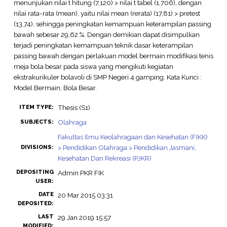
menunjukan nilai t hitung (7,120) > nilai t tabel (1,706), dengan
nilai rata-rata (mean), yaitu nilai mean (rerata) (17,81) > pretest
(13,74), sehingga peningkatan kemampuan keterampilan passing
bawah sebesar 29,62 %. Dengan demikian dapat disimpulkan
terjadi peningkatan kemampuan teknik dasar keterampilan
passing bawah dengan perlakuan model bermain modifikasi tenis
meja bola besar pada siswa yang mengikuti kegiatan
ekstrakurikuler bolavoli di SMP Negeri 4 gamping. Kata Kunci :
Model Bermain, Bola Besar.
Thesis (S1)
ITEM TYPE:
Olahraga
SUBJECTS:
Fakultas Ilmu Keolahragaan dan Kesehatan (FIKK)
> Pendidikan Olahraga > Pendidikan Jasmani,
DIVISIONS:
Kesehatan Dan Rekreasi (PJKR)
DEPOSITING
Admin PKR FIK
USER:
DATE
20 Mar 2015 03:31
DEPOSITED:
LAST
29 Jan 2019 15:57
MODIFIED: