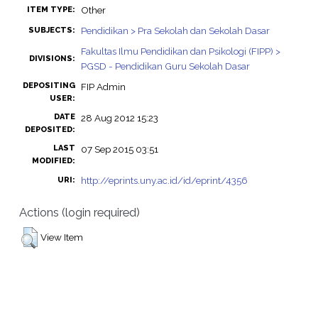
Other
ITEM TYPE:
Pendidikan > Pra Sekolah dan Sekolah Dasar
SUBJECTS:
Fakultas Ilmu Pendidikan dan Psikologi (FIPP) >
DIVISIONS:
PGSD - Pendidikan Guru Sekolah Dasar
DEPOSITING
FIP Admin
USER:
DATE
28 Aug 2012 15:23
DEPOSITED:
LAST
07 Sep 2015 03:51
MODIFIED:
http://eprints.uny.ac.id/id/eprint/4356
URI:
Actions (login required)
View Item