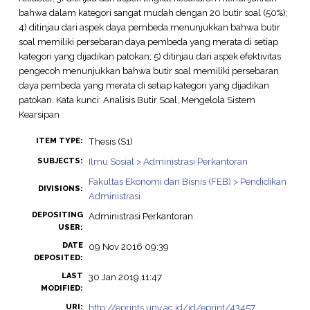
bahwa dalam kategori sangat mudah dengan 20 butir soal (50%);
4) ditinjau dari aspek daya pembeda menunjukkan bahwa butir
soal memiliki persebaran daya pembeda yang merata di setiap
kategori yang dijadikan patokan; 5) ditinjau dari aspek efektivitas
pengecoh menunjukkan bahwa butir soal memiliki persebaran
daya pembeda yang merata di setiap kategori yang dijadikan
patokan. Kata kunci: Analisis Butir Soal, Mengelola Sistem
Kearsipan
Thesis (S1)
ITEM TYPE:
Ilmu Sosial > Administrasi Perkantoran
SUBJECTS:
Fakultas Ekonomi dan Bisnis (FEB) > Pendidikan
DIVISIONS:
Administrasi
DEPOSITING
Administrasi Perkantoran
USER:
DATE
09 Nov 2016 09:39
DEPOSITED:
LAST
30 Jan 2019 11:47
MODIFIED:
http://eprints.uny.ac.id/id/eprint/43457
URI: