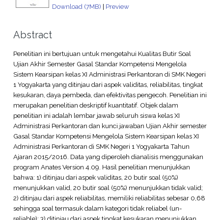
Download (7MB)
|
Preview
Abstract
Penelitian ini bertujuan untuk mengetahui Kualitas Butir Soal
Ujian Akhir Semester Gasal Standar Kompetensi Mengelola
Sistem Kearsipan kelas XI Administrasi Perkantoran di SMK Negeri
1 Yogyakarta yang ditinjau dari aspek validitas, reliabilitas, tingkat
kesukaran, daya pembeda, dan efektivitas pengecoh. Penelitian ini
merupakan penelitian deskriptif kuantitatif. Objek dalam
penelitian ini adalah lembar jawab seluruh siswa kelas XI
Administrasi Perkantoran dan kunci jawaban Ujian Akhir semester
Gasal Standar Kompetensi Mengelola Sistem Kearsipan kelas XI
Administrasi Perkantoran di SMK Negeri 1 Yogyakarta Tahun
Ajaran 2015/2016. Data yang diperoleh dianalisis menggunakan
program Anates Version 4.09. Hasil penelitian menunjukkan
bahwa: 1) ditinjau dari aspek validitas, 20 butir soal (50%)
menunjukkan valid, 20 butir soal (50%) menunjukkan tidak valid;
2) ditinjau dari aspek reliabilitas, memiliki reliabilitas sebesar 0,68
sehingga soal termasuk dalam kategori tidak reliabel (un-
reliable); 3) ditinjau dari aspek tingkat kesukaran menunjukkan