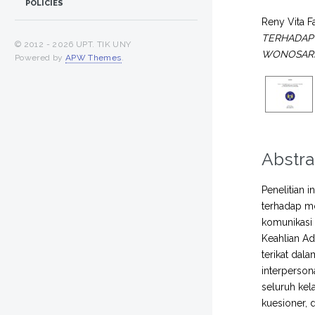
POLICIES
Reny Vita F
TERHADAP 
© 2012 -
2026 UPT. TIK UNY
WONOSARI
Powered by
APW Themes
.
Abstra
Penelitian 
terhadap mo
komunikasi 
Keahlian Ad
terikat dal
interperson
seluruh ke
kuesioner, 