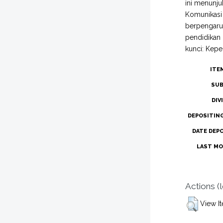
ini menunju
Komunikasi 
berpengaruh
pendidikan 
kunci: Kepe
ITE
SUB
DIV
DEPOSITIN
DATE DEP
LAST MO
Actions (
View I