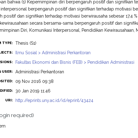
kan bahwa (1) Kepemimpinan diri berpengaruh positif dan signifikan t
interpersonal berpengaruh positif dan signifikan terhadap motivasi b
 positif dan signifikan terhadap motivasi berwirausaha sebesar 17,4 %
kewirausahaan secara bersama-sama berpengaruh positif dan signifik
mimpinan Diri, Komunikasi Interpersonal, Pendidikan Kewirausahaan, 
Thesis (S1)
M TYPE:
Ilmu Sosial > Administrasi Perkantoran
JECTS:
Fakultas Ekonomi dan Bisnis (FEB) > Pendidikan Administrasi
ISIONS:
Administrasi Perkantoran
G USER:
09 Nov 2016 09:38
OSITED:
30 Jan 2019 11:46
DIFIED:
http://eprints.uny.ac.id/id/eprint/43424
URI:
login required)
tem