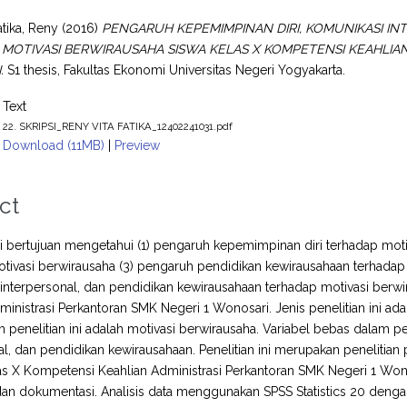
atika, Reny
(2016)
PENGARUH KEPEMIMPINAN DIRI, KOMUNIKASI I
MOTIVASI BERWIRAUSAHA SISWA KELAS X KOMPETENSI KEAHLIAN
.
S1 thesis, Fakultas Ekonomi Universitas Negeri Yogyakarta.
Text
22. SKRIPSI_RENY VITA FATIKA_12402241031.pdf
Download (11MB)
|
Preview
ct
ini bertujuan mengetahui (1) pengaruh kepemimpinan diri terhadap mot
tivasi berwirausaha (3) pengaruh pendidikan kewirausahaan terhadap
interpersonal, dan pendidikan kewirausahaan terhadap motivasi ber
ministrasi Perkantoran SMK Negeri 1 Wonosari. Jenis penelitian ini ada
am penelitian ini adalah motivasi berwirausaha. Variabel bebas dalam p
al, dan pendidikan kewirausahaan. Penelitian ini merupakan penelitia
las X Kompetensi Keahlian Administrasi Perkantoran SMK Negeri 1 Wo
dan dokumentasi. Analisis data menggunakan SPSS Statistics 20 dengan an